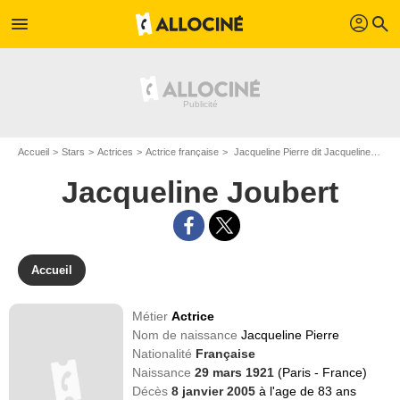
profil
menu
search
Accueil
Stars
Actrices
Actrice française
Jacqueline Pierre dit Jacqueline Joubert
Jacqueline Joubert
Accueil
Métier
Actrice
Nom de naissance
Jacqueline Pierre
Nationalité
Française
Naissance
29 mars 1921
(Paris - France)
Décès
8 janvier 2005
à l'age de 83 ans