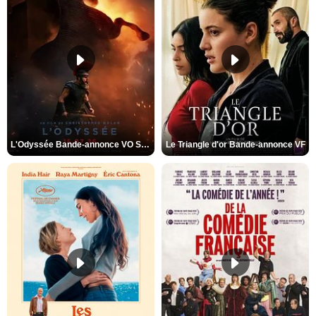
L'Odyssée Bande-annonce VO STFR
Le Triangle d'or Bande-annonce VF