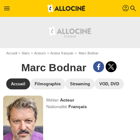
profil
menu
search
Accueil
Stars
Acteurs
Acteur français
Marc Bodnar
Marc Bodnar
Accueil
Filmographie
Streaming
VOD, DVD
Métier
Acteur
Nationalité
Français