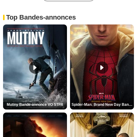
Top Bandes-annonces
Mutiny Bande-annonce VO STFR
Spider-Man: Brand New Day Bande-annonce VO STFR