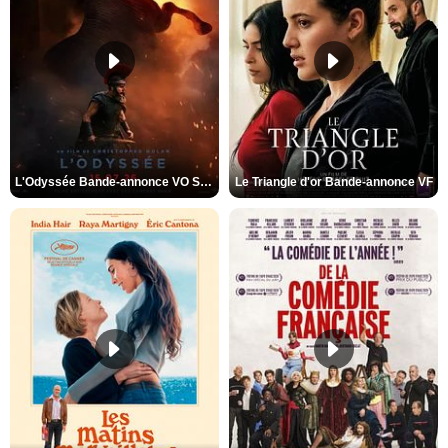
L'Odyssée Bande-annonce VO STFR
Le Triangle d'or Bande-annonce VF