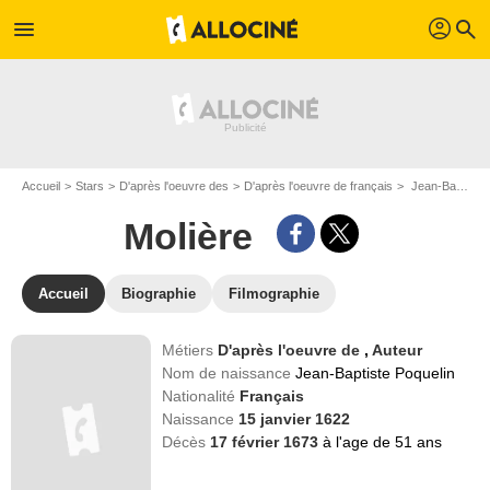
profil
menu
search
Accueil
Stars
D'après l'oeuvre des
D'après l'oeuvre de français
Jean-Baptiste Poquelin dit Molière
Molière
Accueil
Biographie
Filmographie
Métiers
D'après l'oeuvre de
,
Auteur
Nom de naissance
Jean-Baptiste Poquelin
Nationalité
Français
Naissance
15 janvier 1622
Décès
17 février 1673
à l'age de 51 ans