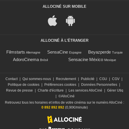
ALLOCINÉ SUR MOBILE
ALLOCINÉ À L'ÉTRANGER
Filmstarts
SensaCine
Beyazperde
Allemagne
Espagne
Turquie
AdoroCinema
Sensacine México
Brésil
Mexique
Contact
|
Qui sommes-nous
|
Recrutement
|
Publicité
|
CGU
|
CGV
|
Politique de cookies
|
Préférences cookies
|
Données Personnelles
|
Revue de presse
|
Charte d'écriture
|
Les services AlloCiné
|
Gérer Utiq
|
©AlloCiné
Retrouvez tous les horaires et infos de votre cinéma sur le numéro AlloCiné :
0 892 892 892
(0,90€/minute)