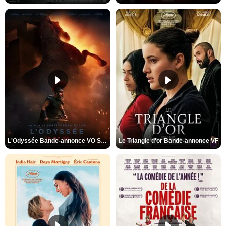
L'Odyssée Bande-annonce VO STFR
Le Triangle d'or Bande-annonce VF