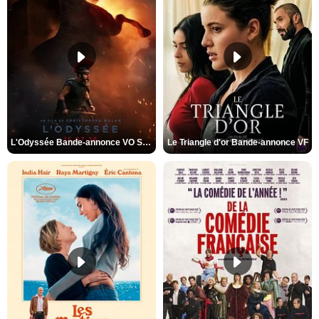
L'Odyssée Bande-annonce VO STFR
Le Triangle d'or Bande-annonce VF