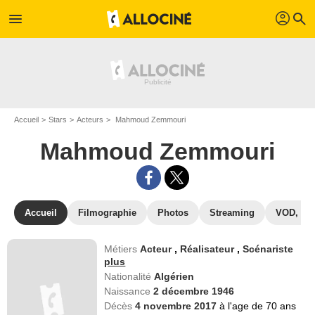
profil
menu
search
Accueil
Stars
Acteurs
Mahmoud Zemmouri
Mahmoud Zemmouri
Accueil
Filmographie
Photos
Streaming
VOD, DV
Métiers
Acteur
,
Réalisateur
,
Scénariste
plus
Nationalité
Algérien
Naissance
2 décembre 1946
Décès
4 novembre 2017
à l'age de 70 ans