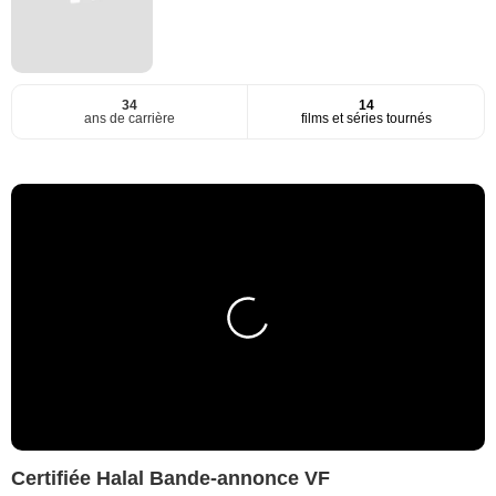
34
14
ans de carrière
films et séries tournés
Certifiée Halal Bande-annonce VF