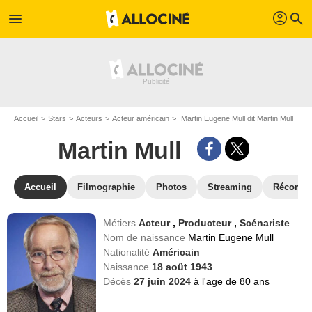
profil
menu
search
Accueil
Stars
Acteurs
Acteur américain
Martin Eugene Mull dit Martin Mull
Martin Mull
Accueil
Filmographie
Photos
Streaming
Récompe
Métiers
Acteur
,
Producteur
,
Scénariste
Nom de naissance
Martin Eugene Mull
Nationalité
Américain
Naissance
18 août 1943
Décès
27 juin 2024
à l'age de 80 ans