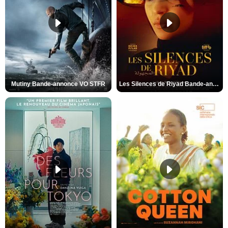
Mutiny Bande-annonce VO STFR
Les Silences de Riyad Bande-annonce VO STFR