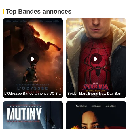
Top Bandes-annonces
L'Odyssée Bande-annonce VO STFR
Spider-Man: Brand New Day Bande-annonce VO STFR