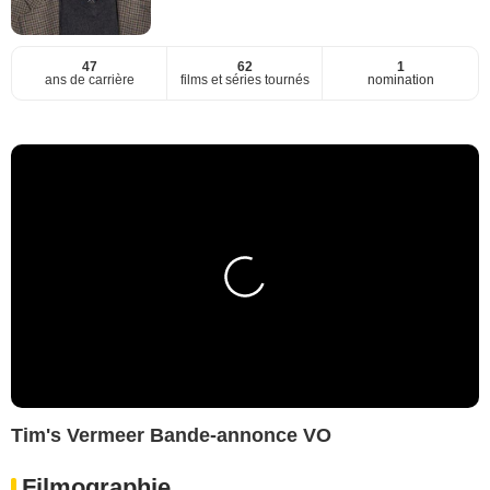
47
62
1
ans de carrière
films et séries tournés
nomination
Tim's Vermeer Bande-annonce VO
Filmographie