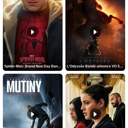
Spider-Man: Brand New Day Bande-annonce VO STFR
L'Odyssée Bande-annonce VO STFR