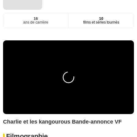
16
10
ans de carrière
films et séries tournés
Charlie et les kangourous Bande-annonce VF
Filmographie