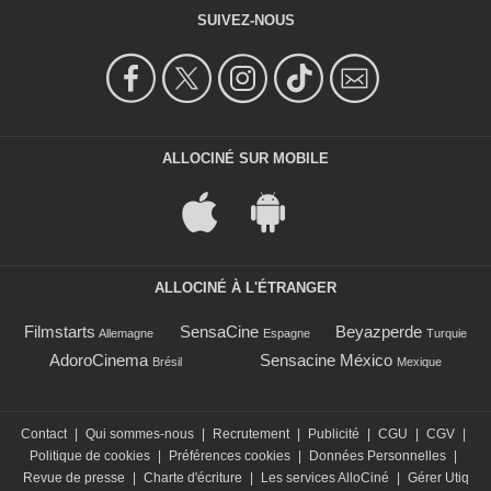
SUIVEZ-NOUS
ALLOCINÉ SUR MOBILE
ALLOCINÉ À L'ÉTRANGER
Filmstarts
SensaCine
Beyazperde
Allemagne
Espagne
Turquie
AdoroCinema
Sensacine México
Brésil
Mexique
Contact
|
Qui sommes-nous
|
Recrutement
|
Publicité
|
CGU
|
CGV
|
Politique de cookies
|
Préférences cookies
|
Données Personnelles
|
Revue de presse
|
Charte d'écriture
|
Les services AlloCiné
|
Gérer Utiq