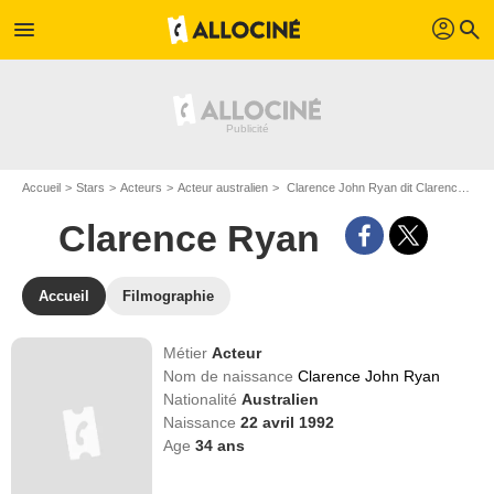
profil
menu
search
Accueil
Stars
Acteurs
Acteur australien
Clarence John Ryan dit Clarence Ryan
Clarence Ryan
Accueil
Filmographie
Métier
Acteur
Nom de naissance
Clarence John Ryan
Nationalité
Australien
Naissance
22 avril 1992
Age
34
ans