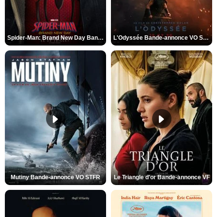
Spider-Man: Brand New Day Bande-annonce VO STFR
L'Odyssée Bande-annonce VO STFR
Mutiny Bande-annonce VO STFR
Le Triangle d'or Bande-annonce VF