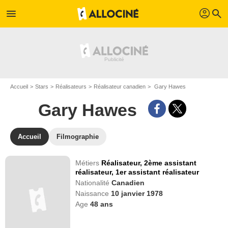
profil
menu
search
Accueil
Stars
Réalisateurs
Réalisateur canadien
Gary Hawes
Gary Hawes
Accueil
Filmographie
Métiers
Réalisateur,
2ème assistant
réalisateur,
1er assistant réalisateur
Nationalité
Canadien
Naissance
10 janvier 1978
Age
48
ans