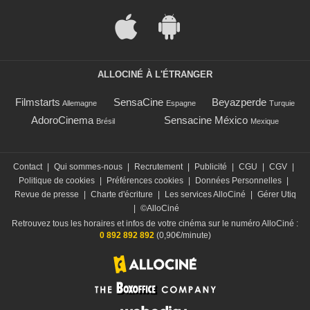
ALLOCINÉ À L'ÉTRANGER
Filmstarts
SensaCine
Beyazperde
Allemagne
Espagne
Turquie
AdoroCinema
Sensacine México
Brésil
Mexique
Contact
|
Qui sommes-nous
|
Recrutement
|
Publicité
|
CGU
|
CGV
|
Politique de cookies
|
Préférences cookies
|
Données Personnelles
|
Revue de presse
|
Charte d'écriture
|
Les services AlloCiné
|
Gérer Utiq
|
©AlloCiné
Retrouvez tous les horaires et infos de votre cinéma sur le numéro AlloCiné :
0 892 892 892
(0,90€/minute)