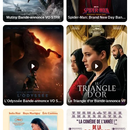
Mutiny Bande-annonce VO STFR
Spider-Man: Brand New Day Bande-annonce VO STFR
L'Odyssée Bande-annonce VO STFR
Le Triangle d'or Bande-annonce VF