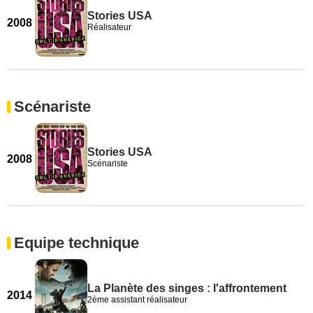
Stories USA
2008
Réalisateur
Scénariste
Stories USA
2008
Scénariste
Equipe technique
La Planète des singes : l'affrontement
2014
2ème assistant réalisateur