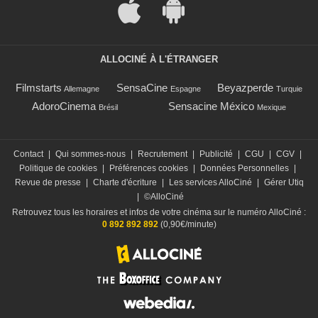
ALLOCINÉ À L'ÉTRANGER
Filmstarts
SensaCine
Beyazperde
Allemagne
Espagne
Turquie
AdoroCinema
Sensacine México
Brésil
Mexique
Contact
|
Qui sommes-nous
|
Recrutement
|
Publicité
|
CGU
|
CGV
|
Politique de cookies
|
Préférences cookies
|
Données Personnelles
|
Revue de presse
|
Charte d'écriture
|
Les services AlloCiné
|
Gérer Utiq
|
©AlloCiné
Retrouvez tous les horaires et infos de votre cinéma sur le numéro AlloCiné :
0 892 892 892
(0,90€/minute)