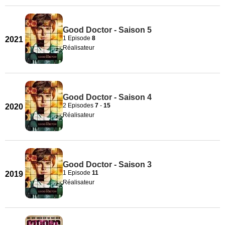
Good Doctor - Saison 5
1 Episode
8
2021
Réalisateur
Good Doctor - Saison 4
2 Episodes
7
-
15
2020
Réalisateur
Good Doctor - Saison 3
1 Episode
11
2019
Réalisateur