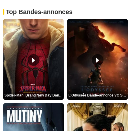
Top Bandes-annonces
Spider-Man: Brand New Day Bande-annonce VO STFR
L'Odyssée Bande-annonce VO STFR