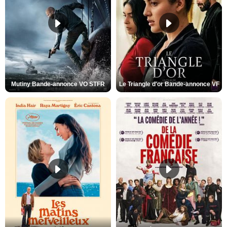
Mutiny Bande-annonce VO STFR
Le Triangle d'or Bande-annonce VF