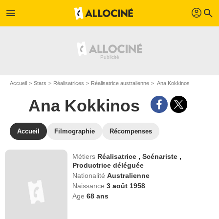
profil
menu
search
Accueil
Stars
Réalisatrices
Réalisatrice australienne
Ana Kokkinos
Ana Kokkinos
Accueil
Filmographie
Récompenses
Métiers
Réalisatrice
,
Scénariste
,
Productrice déléguée
Nationalité
Australienne
Naissance
3 août 1958
Age
68
ans