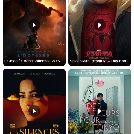
L'Odyssée Bande-annonce VO STFR
Spider-Man: Brand New Day Bande-annonce VO STFR