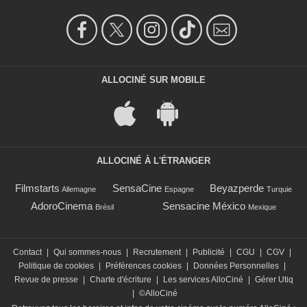
ALLOCINÉ SUR MOBILE
ALLOCINÉ À L'ÉTRANGER
Filmstarts
SensaCine
Beyazperde
Allemagne
Espagne
Turquie
AdoroCinema
Sensacine México
Brésil
Mexique
Contact
|
Qui sommes-nous
|
Recrutement
|
Publicité
|
CGU
|
CGV
|
Politique de cookies
|
Préférences cookies
|
Données Personnelles
|
Revue de presse
|
Charte d'écriture
|
Les services AlloCiné
|
Gérer Utiq
|
©AlloCiné