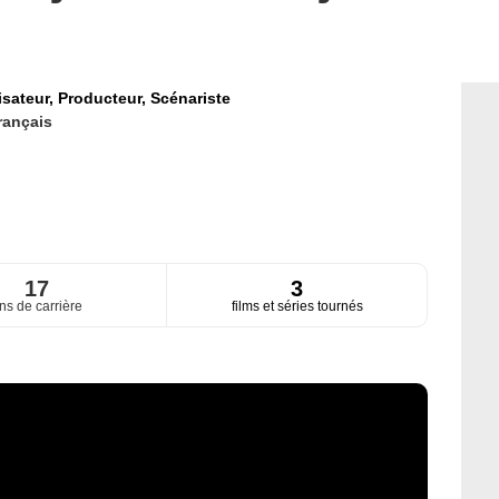
isateur,
Producteur,
Scénariste
rançais
17
3
ns de carrière
films et séries tournés