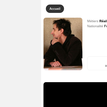
Accueil
Métiers
Réal
Nationalité
F
a