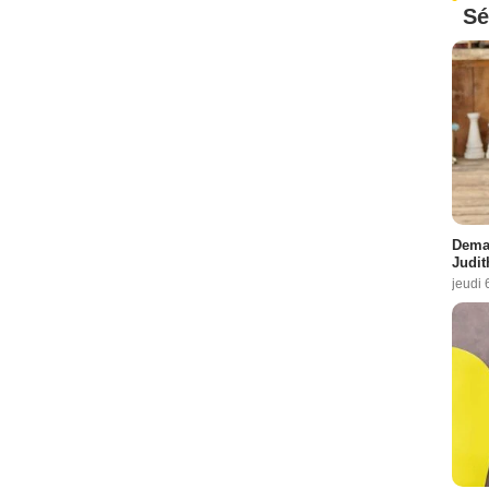
Sé
Demai
Judit
jeudi 