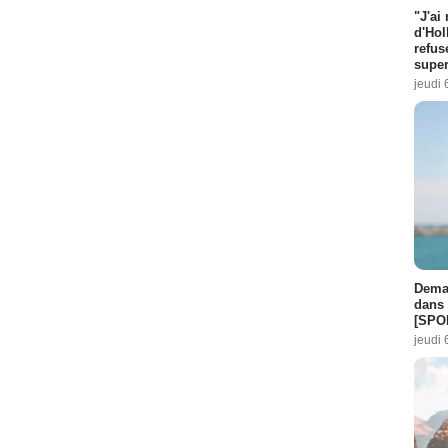
"J'ai
d'Hol
refus
super
jeudi 
Demai
dans 
[SPO
jeudi 