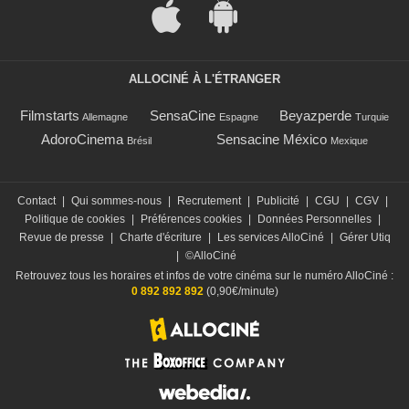
ALLOCINÉ À L'ÉTRANGER
Filmstarts
SensaCine
Beyazperde
Allemagne
Espagne
Turquie
AdoroCinema
Sensacine México
Brésil
Mexique
Contact
|
Qui sommes-nous
|
Recrutement
|
Publicité
|
CGU
|
CGV
|
Politique de cookies
|
Préférences cookies
|
Données Personnelles
|
Revue de presse
|
Charte d'écriture
|
Les services AlloCiné
|
Gérer Utiq
|
©AlloCiné
Retrouvez tous les horaires et infos de votre cinéma sur le numéro AlloCiné :
0 892 892 892
(0,90€/minute)