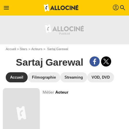
profil
menu
search
Accueil
Stars
Acteurs
Sartaj Garewal
Sartaj Garewal
Accueil
Filmographie
Streaming
VOD, DVD
Métier
Acteur