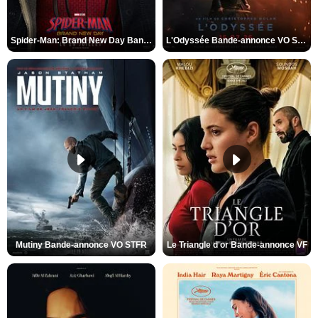
Spider-Man: Brand New Day Bande-annonce VO STFR
L'Odyssée Bande-annonce VO STFR
Mutiny Bande-annonce VO STFR
Le Triangle d'or Bande-annonce VF