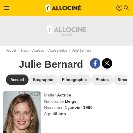
profil
menu
search
Accueil
Stars
Actrices
Actrice belge
Julie Bernard
Julie Bernard
Accueil
Biographie
Filmographie
Photos
Streami
Métier
Actrice
Nationalité
Belge
Naissance
1 janvier 1980
Age
46
ans