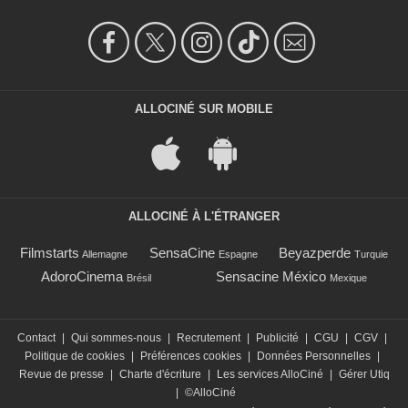
ALLOCINÉ SUR MOBILE
ALLOCINÉ À L'ÉTRANGER
Filmstarts
SensaCine
Beyazperde
Allemagne
Espagne
Turquie
AdoroCinema
Sensacine México
Brésil
Mexique
Contact
|
Qui sommes-nous
|
Recrutement
|
Publicité
|
CGU
|
CGV
|
Politique de cookies
|
Préférences cookies
|
Données Personnelles
|
Revue de presse
|
Charte d'écriture
|
Les services AlloCiné
|
Gérer Utiq
|
©AlloCiné