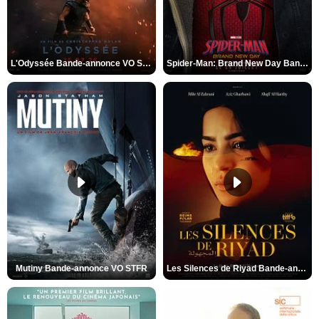
L'Odyssée Bande-annonce VO STFR
Spider-Man: Brand New Day Bande-annonce VO STFR
Mutiny Bande-annonce VO STFR
Les Silences de Riyad Bande-annonce VO STFR