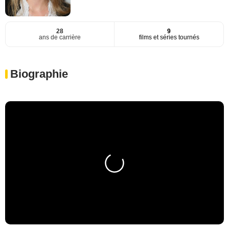
28
9
ans de carrière
films et séries tournés
Biographie