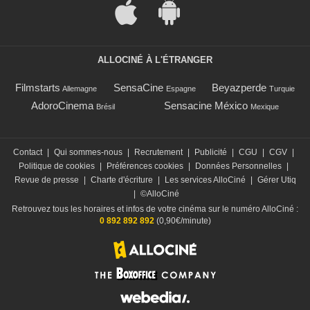
ALLOCINÉ À L'ÉTRANGER
Filmstarts
SensaCine
Beyazperde
Allemagne
Espagne
Turquie
AdoroCinema
Sensacine México
Brésil
Mexique
Contact
|
Qui sommes-nous
|
Recrutement
|
Publicité
|
CGU
|
CGV
|
Politique de cookies
|
Préférences cookies
|
Données Personnelles
|
Revue de presse
|
Charte d'écriture
|
Les services AlloCiné
|
Gérer Utiq
|
©AlloCiné
Retrouvez tous les horaires et infos de votre cinéma sur le numéro AlloCiné :
0 892 892 892
(0,90€/minute)