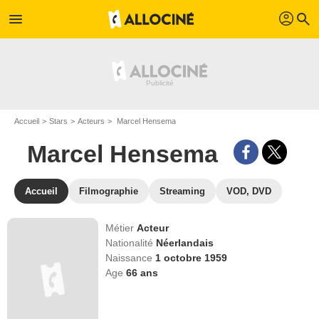
profil
menu
search
Accueil
Stars
Acteurs
Marcel Hensema
Marcel Hensema
Accueil
Filmographie
Streaming
VOD, DVD
Métier
Acteur
Nationalité
Néerlandais
Naissance
1 octobre 1959
Age
66
ans