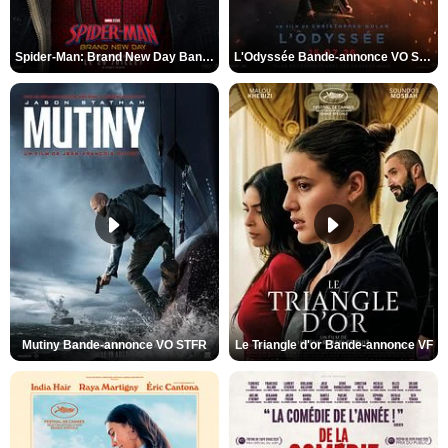
Spider-Man: Brand New Day Bande-annonce VO STFR
L'Odyssée Bande-annonce VO STFR
Mutiny Bande-annonce VO STFR
Le Triangle d'or Bande-annonce VF