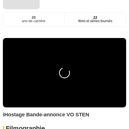
20
22
ans de carrière
films et séries tournés
iHostage Bande-annonce VO STEN
Filmographie