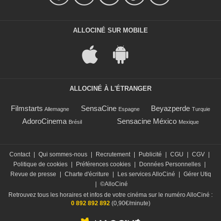
ALLOCINÉ SUR MOBILE
ALLOCINÉ À L'ÉTRANGER
Filmstarts
SensaCine
Beyazperde
Allemagne
Espagne
Turquie
AdoroCinema
Sensacine México
Brésil
Mexique
Contact
|
Qui sommes-nous
|
Recrutement
|
Publicité
|
CGU
|
CGV
|
Politique de cookies
|
Préférences cookies
|
Données Personnelles
|
Revue de presse
|
Charte d'écriture
|
Les services AlloCiné
|
Gérer Utiq
|
©AlloCiné
Retrouvez tous les horaires et infos de votre cinéma sur le numéro AlloCiné :
0 892 892 892
(0,90€/minute)