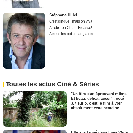
Stéphane Hillel
C'est dingue.. mais on y va
Arrête Ton Char... Bidasse!
A nous les petites anglaises
Toutes les actus Ciné & Séries
"Un film dur, éprouvant même.
Et beau, délicat aussi" : noté
3,7 sur 5, c'est le film à voir
absolument cette semaine !
Elle avait joué dans Eyes Wide