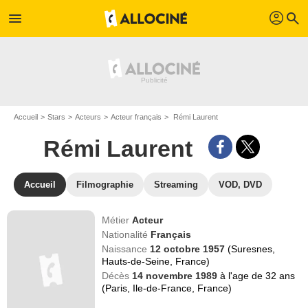
profil
menu
search
Accueil
Stars
Acteurs
Acteur français
Rémi Laurent
Rémi Laurent
Accueil
Filmographie
Streaming
VOD, DVD
Métier
Acteur
Nationalité
Français
Naissance
12 octobre 1957
(Suresnes,
Hauts-de-Seine, France)
Décès
14 novembre 1989
à l'age de 32 ans
(Paris, Ile-de-France, France)