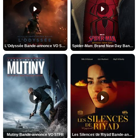
L'Odyssée Bande-annonce VO STFR
Spider-Man: Brand New Day Bande-annonce VO STFR
Mutiny Bande-annonce VO STFR
Les Silences de Riyad Bande-annonce VO STFR