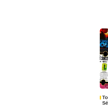
To
Sé