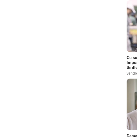
Ce so
Impos
thrill
vendr
Demai