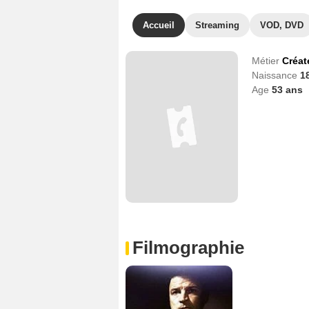
Accueil
Streaming
VOD, DVD
Métier
Créat
Naissance
1
Age
53
ans
Filmographie