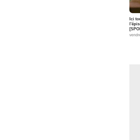
Ici t
l'épi
[SPO
vendr