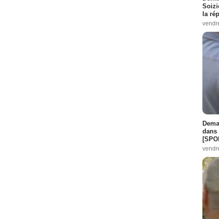
Soizi
la ré
vendr
Demai
dans 
[SPO
vendr