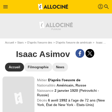
profil
menu
search
Accueil
Stars
D'après l'oeuvre des
D'après l'oeuvre de américain
Isaac Asimov
Isaac Asimov
Accueil
Filmographie
News
Métier
D'après l'oeuvre de
Nationalités
Américain,
Russe
Naissance
2 janvier 1920
(Petrovitchi -
Russie)
Décès
6 avril 1992
à l'age de 72 ans (New
York, État de New York - Etats-Unis)