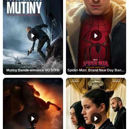
Mutiny Bande-annonce VO STFR
Spider-Man: Brand New Day Bande-annonce VO STFR