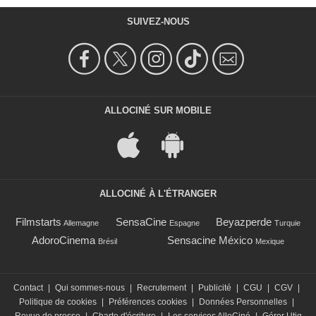
SUIVEZ-NOUS
ALLOCINÉ SUR MOBILE
ALLOCINÉ À L'ÉTRANGER
Filmstarts
SensaCine
Beyazperde
Allemagne
Espagne
Turquie
AdoroCinema
Sensacine México
Brésil
Mexique
Contact
|
Qui sommes-nous
|
Recrutement
|
Publicité
|
CGU
|
CGV
|
Politique de cookies
|
Préférences cookies
|
Données Personnelles
|
Revue de presse
|
Charte d'écriture
|
Les services AlloCiné
|
Gérer Utiq