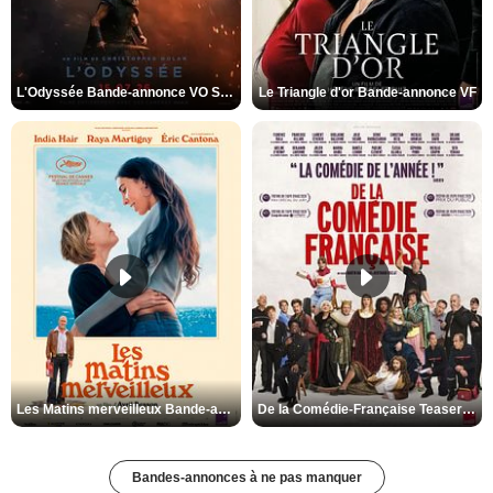
L'Odyssée Bande-annonce VO STFR
Le Triangle d'or Bande-annonce VF
Les Matins merveilleux Bande-annonce VF
De la Comédie-Française Teaser VF
Bandes-annonces à ne pas manquer