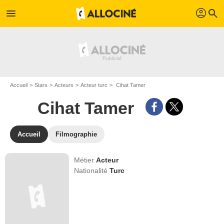
profil
menu
search
Accueil
Stars
Acteurs
Acteur turc
Cihat Tamer
Cihat Tamer
Accueil
Filmographie
Métier
Acteur
Nationalité
Turc