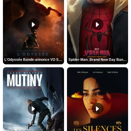
L'Odyssée Bande-annonce VO STFR
Spider-Man: Brand New Day Bande-annonce VO STFR