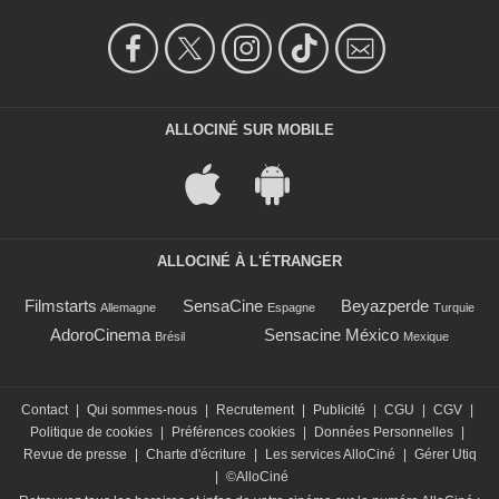
ALLOCINÉ SUR MOBILE
ALLOCINÉ À L'ÉTRANGER
Filmstarts
SensaCine
Beyazperde
Allemagne
Espagne
Turquie
AdoroCinema
Sensacine México
Brésil
Mexique
Contact
|
Qui sommes-nous
|
Recrutement
|
Publicité
|
CGU
|
CGV
|
Politique de cookies
|
Préférences cookies
|
Données Personnelles
|
Revue de presse
|
Charte d'écriture
|
Les services AlloCiné
|
Gérer Utiq
|
©AlloCiné