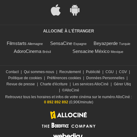
ALLOCINÉ À L'ÉTRANGER
Filmstarts
SensaCine
Beyazperde
Allemagne
Espagne
Turquie
AdoroCinema
Sensacine México
Brésil
Mexique
Contact
|
Qui sommes-nous
|
Recrutement
|
Publicité
|
CGU
|
CGV
|
Politique de cookies
|
Préférences cookies
|
Données Personnelles
|
Revue de presse
|
Charte d'écriture
|
Les services AlloCiné
|
Gérer Utiq
|
©AlloCiné
Retrouvez tous les horaires et infos de votre cinéma sur le numéro AlloCiné :
0 892 892 892
(0,90€/minute)