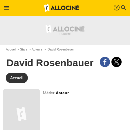
profil
menu
search
Accueil
Stars
Acteurs
David Rosenbauer
David Rosenbauer
Accueil
Métier
Acteur