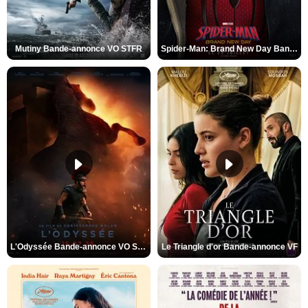
Mutiny Bande-annonce VO STFR
Spider-Man: Brand New Day Bande-annonce VO STFR
L'Odyssée Bande-annonce VO STFR
Le Triangle d'or Bande-annonce VF