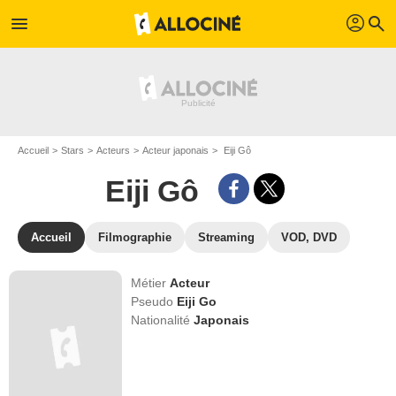
profil
menu
search
Accueil
Stars
Acteurs
Acteur japonais
Eiji Gô
Eiji Gô
Accueil
Filmographie
Streaming
VOD, DVD
Métier
Acteur
Pseudo
Eiji Go
Nationalité
Japonais