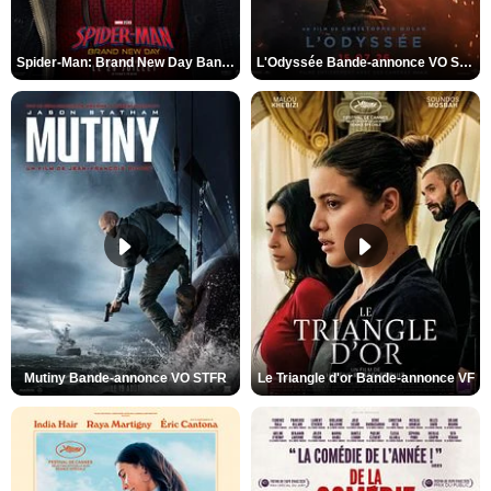
Spider-Man: Brand New Day Bande-annonce VO STFR
L'Odyssée Bande-annonce VO STFR
Mutiny Bande-annonce VO STFR
Le Triangle d'or Bande-annonce VF