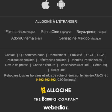
ALLOCINÉ À L'ÉTRANGER
Filmstarts
SensaCine
Beyazperde
Allemagne
Espagne
Turquie
AdoroCinema
Sensacine México
Brésil
Mexique
Contact
|
Qui sommes-nous
|
Recrutement
|
Publicité
|
CGU
|
CGV
|
Politique de cookies
|
Préférences cookies
|
Données Personnelles
|
Revue de presse
|
Charte d'écriture
|
Les services AlloCiné
|
Gérer Utiq
|
©AlloCiné
Retrouvez tous les horaires et infos de votre cinéma sur le numéro AlloCiné :
0 892 892 892
(0,90€/minute)