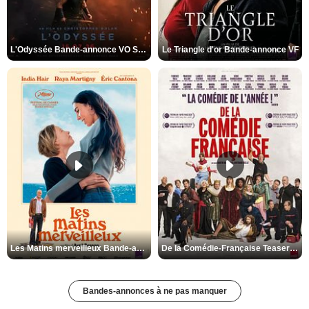
L'Odyssée Bande-annonce VO STFR
Le Triangle d'or Bande-annonce VF
Les Matins merveilleux Bande-annonce VF
De la Comédie-Française Teaser VF
Bandes-annonces à ne pas manquer