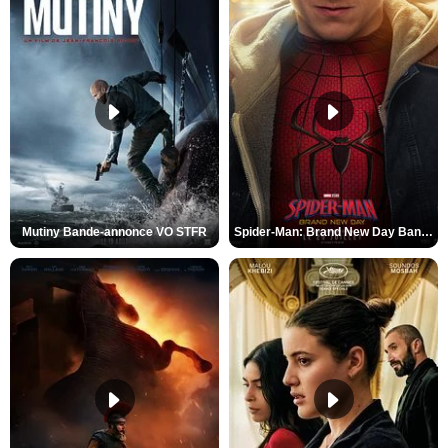
Mutiny Bande-annonce VO STFR
Spider-Man: Brand New Day Bande-annonce VO STFR