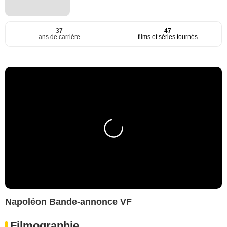
37
47
ans de carrière
films et séries tournés
Napoléon Bande-annonce VF
Filmographie