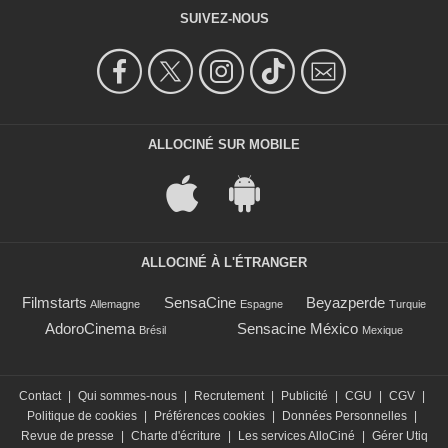
SUIVEZ-NOUS
ALLOCINÉ SUR MOBILE
ALLOCINÉ À L'ÉTRANGER
Filmstarts
SensaCine
Beyazperde
Allemagne
Espagne
Turquie
AdoroCinema
Sensacine México
Brésil
Mexique
Contact
|
Qui sommes-nous
|
Recrutement
|
Publicité
|
CGU
|
CGV
|
Politique de cookies
|
Préférences cookies
|
Données Personnelles
|
Revue de presse
|
Charte d'écriture
|
Les services AlloCiné
|
Gérer Utiq