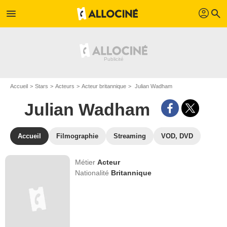
profil
menu
search
Accueil
Stars
Acteurs
Acteur britannique
Julian Wadham
Julian Wadham
Accueil
Filmographie
Streaming
VOD, DVD
Métier
Acteur
Nationalité
Britannique