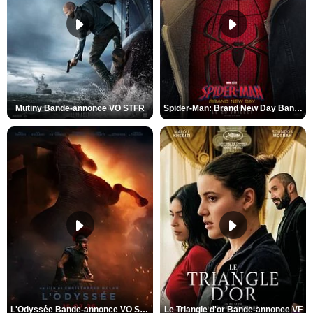
Mutiny Bande-annonce VO STFR
Spider-Man: Brand New Day Bande-annonce VO STFR
L'Odyssée Bande-annonce VO STFR
Le Triangle d'or Bande-annonce VF