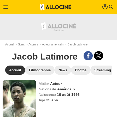
profil
menu
search
Accueil
Stars
Acteurs
Acteur américain
Jacob Latimore
Jacob Latimore
Accueil
Filmographie
News
Photos
Streaming
Métier
Acteur
Nationalité
Américain
Naissance
10 août 1996
Age
29
ans