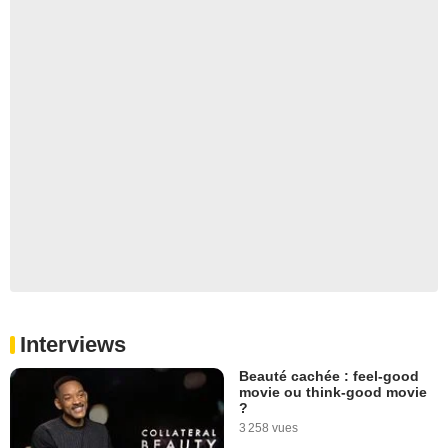
Interviews
Beauté cachée : feel-good
movie ou think-good movie
?
3 258 vues