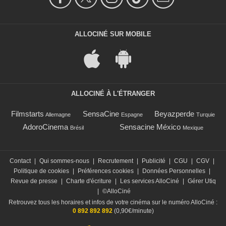
ALLOCINÉ SUR MOBILE
ALLOCINÉ À L'ÉTRANGER
Filmstarts
SensaCine
Beyazperde
Allemagne
Espagne
Turquie
AdoroCinema
Sensacine México
Brésil
Mexique
Contact
|
Qui sommes-nous
|
Recrutement
|
Publicité
|
CGU
|
CGV
|
Politique de cookies
|
Préférences cookies
|
Données Personnelles
|
Revue de presse
|
Charte d'écriture
|
Les services AlloCiné
|
Gérer Utiq
|
©AlloCiné
Retrouvez tous les horaires et infos de votre cinéma sur le numéro AlloCiné :
0 892 892 892
(0,90€/minute)