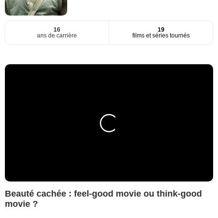
16
19
ans de carrière
films et séries tournés
Beauté cachée : feel-good movie ou think-good
movie ?