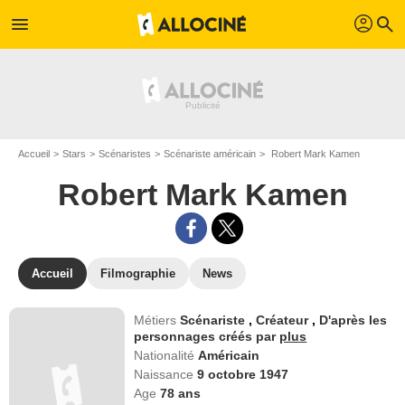
profil
menu
search
Accueil
Stars
Scénaristes
Scénariste américain
Robert Mark Kamen
Robert Mark Kamen
Accueil
Filmographie
News
Métiers
Scénariste
,
Créateur
,
D'après les
personnages créés par
plus
Nationalité
Américain
Naissance
9 octobre 1947
Age
78
ans