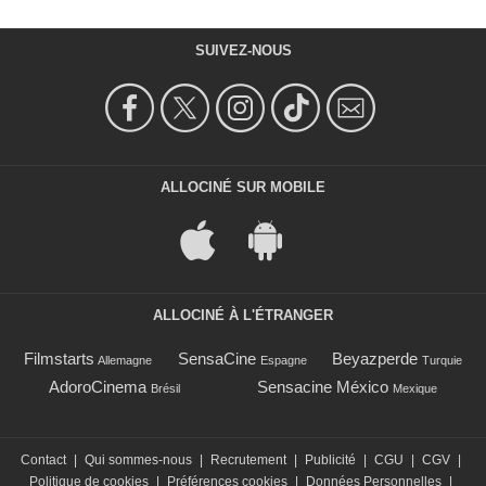
SUIVEZ-NOUS
ALLOCINÉ SUR MOBILE
ALLOCINÉ À L'ÉTRANGER
Filmstarts
SensaCine
Beyazperde
Allemagne
Espagne
Turquie
AdoroCinema
Sensacine México
Brésil
Mexique
Contact
|
Qui sommes-nous
|
Recrutement
|
Publicité
|
CGU
|
CGV
|
Politique de cookies
|
Préférences cookies
|
Données Personnelles
|