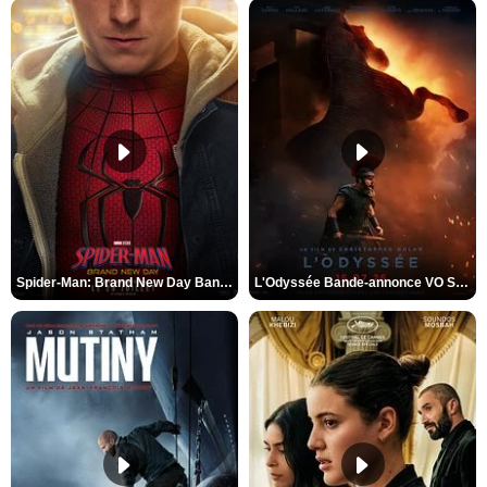
Spider-Man: Brand New Day Bande-annonce VO STFR
L'Odyssée Bande-annonce VO STFR