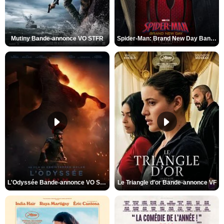
Mutiny Bande-annonce VO STFR
Spider-Man: Brand New Day Bande-annonce VO STFR
L'Odyssée Bande-annonce VO STFR
Le Triangle d'or Bande-annonce VF