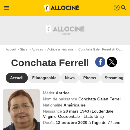
profil
menu
search
Accueil
Stars
Actrices
Actrice américaine
Conchata Galen Ferrell dit Conchata Ferrell
Conchata Ferrell
Accueil
Filmographie
News
Photos
Streaming
Métier
Actrice
Nom de naissance
Conchata Galen Ferrell
Nationalité
Américaine
Naissance
28 mars 1943
(Loudendale,
Virginie-Occidentale - États-Unis)
Décès
12 octobre 2020
à l'age de 77 ans