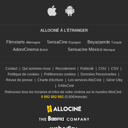
ALLOCINÉ À L'ÉTRANGER
Filmstarts
SensaCine
Beyazperde
Allemagne
Espagne
Turquie
AdoroCinema
Sensacine México
Brésil
Mexique
Contact
|
Qui sommes-nous
|
Recrutement
|
Publicité
|
CGU
|
CGV
|
Politique de cookies
|
Préférences cookies
|
Données Personnelles
|
Revue de presse
|
Charte d'écriture
|
Les services AlloCiné
|
Gérer Utiq
|
©AlloCiné
Retrouvez tous les horaires et infos de votre cinéma sur le numéro AlloCiné :
0 892 892 892
(0,90€/minute)