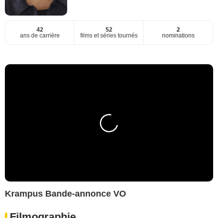
42
52
2
ans de carrière
films et séries tournés
nominations
Krampus Bande-annonce VO
Filmographie