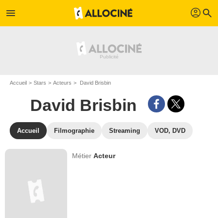
profil
menu
search
Accueil
Stars
Acteurs
David Brisbin
David Brisbin
Accueil
Filmographie
Streaming
VOD, DVD
Métier
Acteur