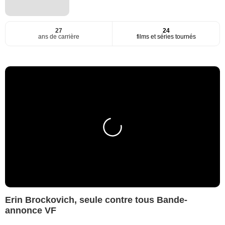
27
24
ans de carrière
films et séries tournés
Erin Brockovich, seule contre tous Bande-
annonce VF