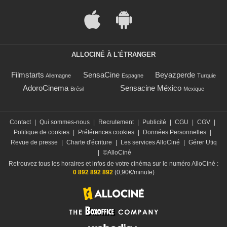
ALLOCINÉ À L'ÉTRANGER
Filmstarts
SensaCine
Beyazperde
Allemagne
Espagne
Turquie
AdoroCinema
Sensacine México
Brésil
Mexique
Contact
|
Qui sommes-nous
|
Recrutement
|
Publicité
|
CGU
|
CGV
|
Politique de cookies
|
Préférences cookies
|
Données Personnelles
|
Revue de presse
|
Charte d'écriture
|
Les services AlloCiné
|
Gérer Utiq
|
©AlloCiné
Retrouvez tous les horaires et infos de votre cinéma sur le numéro AlloCiné :
0 892 892 892
(0,90€/minute)