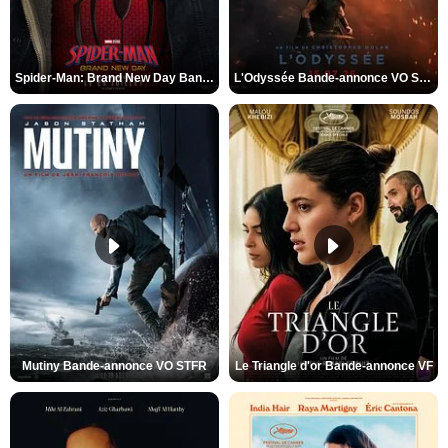
Spider-Man: Brand New Day Bande-annonce VO STFR
L'Odyssée Bande-annonce VO STFR
Mutiny Bande-annonce VO STFR
Le Triangle d'or Bande-annonce VF