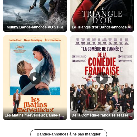
Mutiny Bande-annonce VO STFR
Le Triangle d'or Bande-annonce VF
Les Matins merveilleux Bande-annonce VF
De la Comédie-Française Teaser VF
Bandes-annonces à ne pas manquer