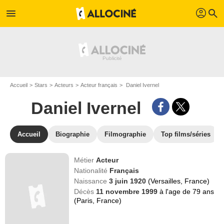
profil
menu
search
Accueil
Stars
Acteurs
Acteur français
Daniel Ivernel
Daniel Ivernel
Accueil
Biographie
Filmographie
Top films/séries
Métier
Acteur
Nationalité
Français
Naissance
3 juin 1920
(Versailles, France)
Décès
11 novembre 1999
à l'age de 79 ans
(Paris, France)