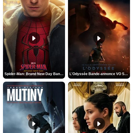
Spider-Man: Brand New Day Bande-annonce VO STFR
L'Odyssée Bande-annonce VO STFR