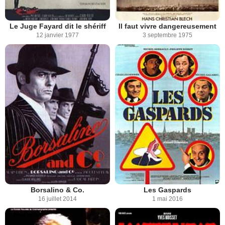
Le Juge Fayard dit le shériff
Il faut vivre dangereusement
12 janvier 1977
3 septembre 1975
Borsalino & Co.
Les Gaspards
16 juillet 2014
1 mai 2016