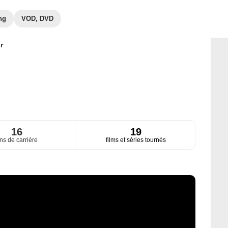
ng
VOD, DVD
r
16
19
ns de carrière
films et séries tournés