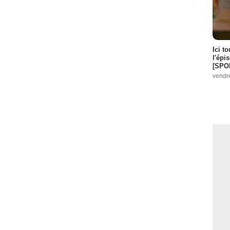
Ici t
l'épi
[SPO
vendr