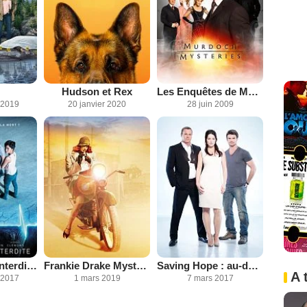
Hudson et Rex
Les Enquêtes de Murdoch
 2019
20 janvier 2020
28 juin 2009
L'Expérience interdite - Flatliners
Frankie Drake Mysteries
Saving Hope : au-delà de la médecine
A 
 2017
1 mars 2019
7 mars 2017