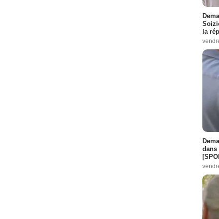
Demai
Soizi
la ré
vendr
Demai
dans 
[SPO
vendr