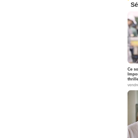
Sé
Ce so
Impos
thrill
vendr