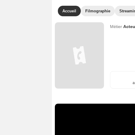
Accueil
Filmographie
Streami
Métier
Acteu
a