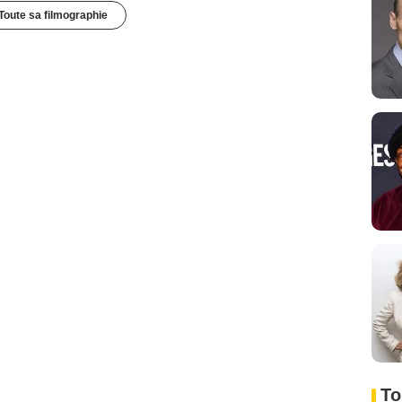
Toute sa filmographie
To