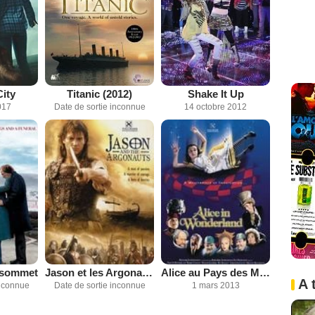
ity
Titanic (2012)
Shake It Up
017
Date de sortie inconnue
14 octobre 2012
 sommet
Jason et les Argonautes
Alice au Pays des Merveilles
A 
inconnue
Date de sortie inconnue
1 mars 2013