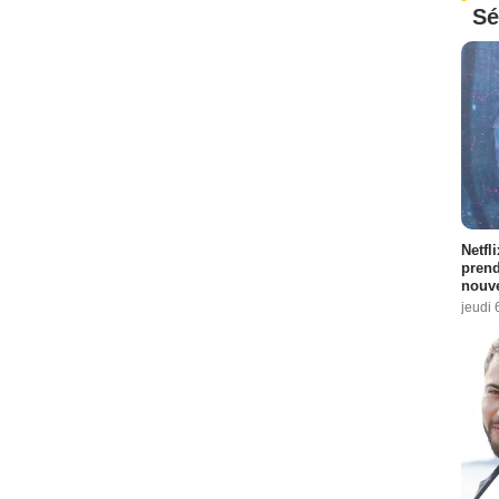
Sé
Netfl
prend
nouve
jeudi 