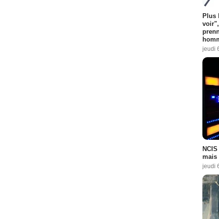
Plus 
voir"
prenn
homm
jeudi 
NCIS 
mais 
jeudi 