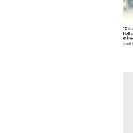
"C'éta
Holla
même
jeudi 