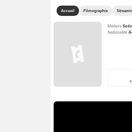
Accueil
Filmographie
Streami
Métiers
Scén
Nationalité
A
a