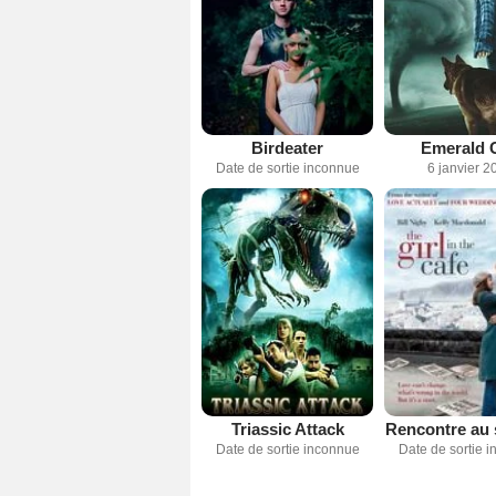
Birdeater
Emerald C
Date de sortie inconnue
6 janvier 2
Triassic Attack
Rencontre au
Date de sortie inconnue
Date de sortie 