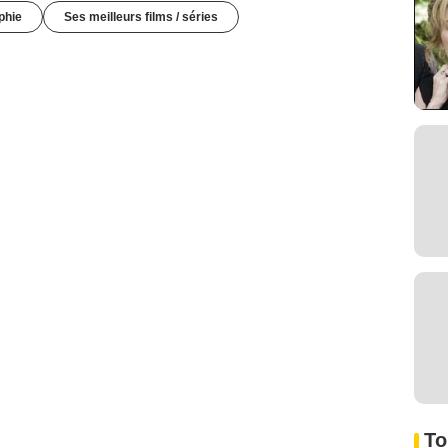
phie
Ses meilleurs films / séries
To