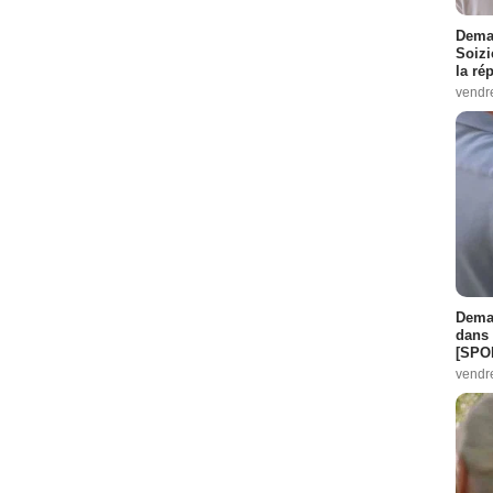
Demai
Soizi
la ré
vendr
Demai
dans 
[SPO
vendr