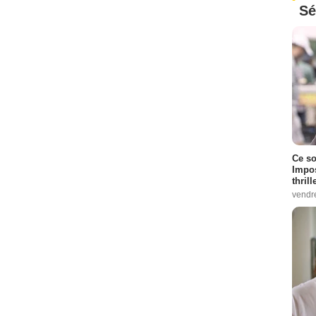
Sé
Ce so
Impos
thrill
vendr