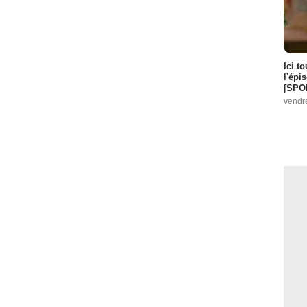
Ici t
l'épi
[SPO
vendr