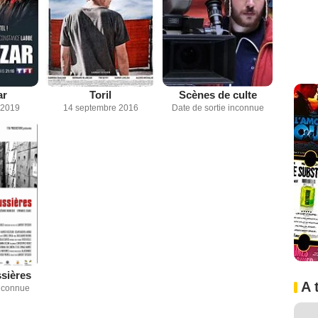
ar
Toril
Scènes de culte
 2019
14 septembre 2016
Date de sortie inconnue
ssières
A 
inconnue