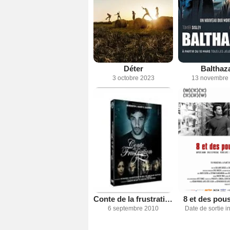
Déter
Balthaz
3 octobre 2023
13 novembre
Conte de la frustration
8 et des pou
6 septembre 2010
Date de sortie 