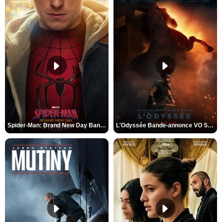
Spider-Man: Brand New Day Bande-annonce VO STFR
L'Odyssée Bande-annonce VO STFR