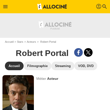
profil
menu
search
Accueil
Stars
Acteurs
Robert Portal
Robert Portal
Accueil
Filmographie
Streaming
VOD, DVD
Métier
Acteur