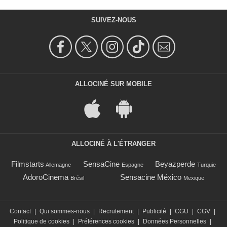
SUIVEZ-NOUS
ALLOCINÉ SUR MOBILE
ALLOCINÉ À L'ÉTRANGER
Filmstarts
SensaCine
Beyazperde
Allemagne
Espagne
Turquie
AdoroCinema
Sensacine México
Brésil
Mexique
Contact
|
Qui sommes-nous
|
Recrutement
|
Publicité
|
CGU
|
CGV
|
Politique de cookies
|
Préférences cookies
|
Données Personnelles
|