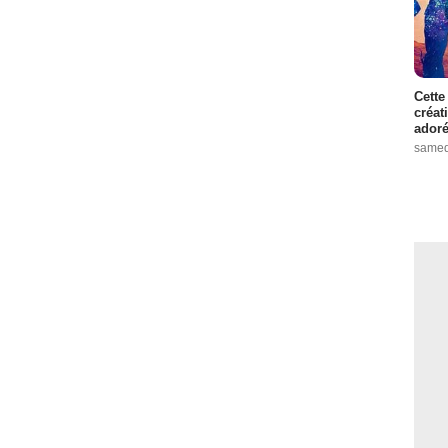
Cette
créat
adoré
samed