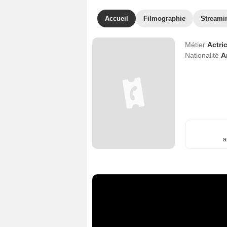
Accueil
Filmographie
Streami
Métier
Actri
Nationalité
A
a