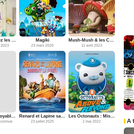
Bienvenue chez les Mouche
Magiki
Mush-Mush & les Champotes
 2023
23 mars 2020
11 avril 2023
Le Monde incroyable de Gumball
Renard et Lapine sauvent la forêt
Les Octonauts : Mission Terre
A 
inconnue
23 juillet 2025
2 mai 2022