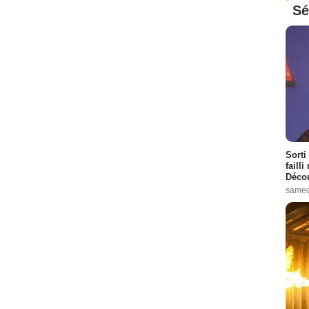
Sé
Sorti
failli
Décou
samed