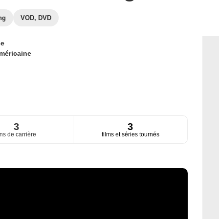
ng
VOD, DVD
ce
méricaine
3
3
ns de carrière
films et séries tournés