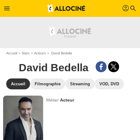
profil
menu
search
Accueil
Stars
Acteurs
David Bedella
David Bedella
Accueil
Filmographie
Streaming
VOD, DVD
Métier
Acteur