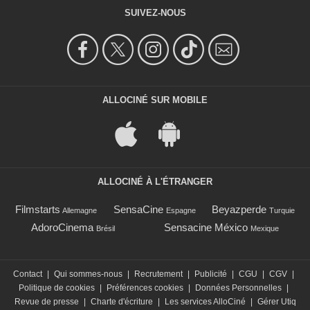
SUIVEZ-NOUS
ALLOCINÉ SUR MOBILE
ALLOCINÉ À L'ÉTRANGER
Filmstarts
SensaCine
Beyazperde
Allemagne
Espagne
Turquie
AdoroCinema
Sensacine México
Brésil
Mexique
Contact
|
Qui sommes-nous
|
Recrutement
|
Publicité
|
CGU
|
CGV
|
Politique de cookies
|
Préférences cookies
|
Données Personnelles
|
Revue de presse
|
Charte d'écriture
|
Les services AlloCiné
|
Gérer Utiq