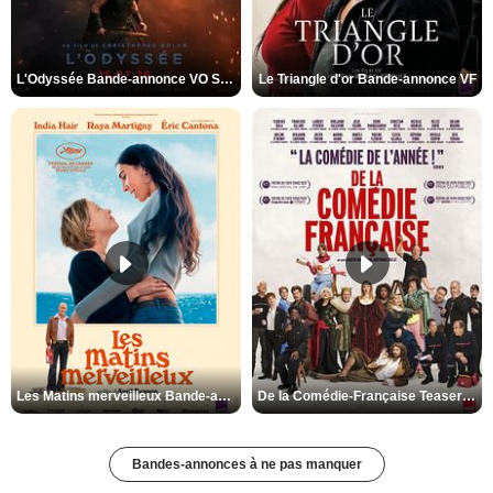
L'Odyssée Bande-annonce VO STFR
Le Triangle d'or Bande-annonce VF
Les Matins merveilleux Bande-annonce VF
De la Comédie-Française Teaser VF
Bandes-annonces à ne pas manquer