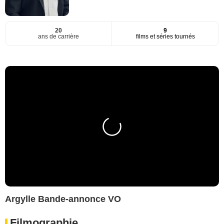
20
9
ans de carrière
films et séries tournés
Argylle Bande-annonce VO
Filmographie