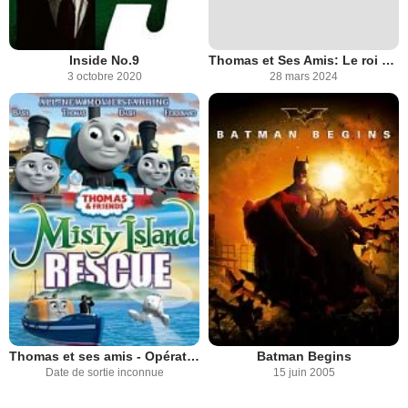
Inside No.9
Thomas et Ses Amis: Le roi du chemin de fer
3 octobre 2020
28 mars 2024
Thomas et ses amis - Opération sauvetage sur l’ile de brume
Batman Begins
Date de sortie inconnue
15 juin 2005