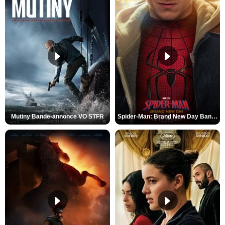
Mutiny Bande-annonce VO STFR
Spider-Man: Brand New Day Bande-annonce VO STFR