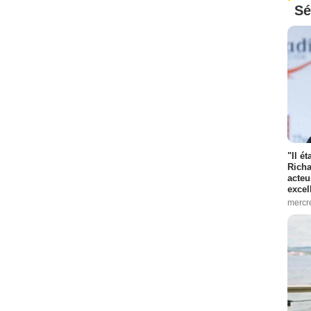
Sé
"Il é
Richa
acteu
excel
mercr