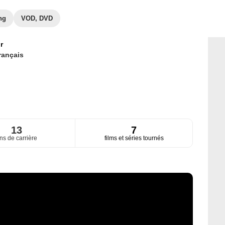
ng
VOD, DVD
r
rançais
13
7
ns de carrière
films et séries tournés