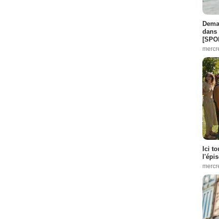
Demai
dans 
[SPO
mercr
Ici t
l'épi
mercr