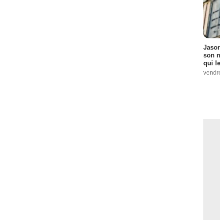
Jason
son n
qui le
vendre