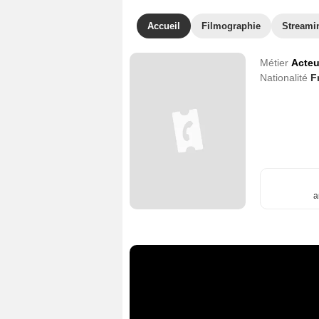
Accueil
Filmographie
Streami
Métier
Acteu
Nationalité
F
a