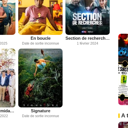
En boucle
Section de recherches : Mortelle randonnée
 2025
Date de sortie inconnue
1 février 2024
Une famille formidable
Signature
A 
 2022
Date de sortie inconnue