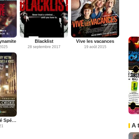
ynamite
Blacklist
Vive les vacances
2025
28 septembre 2017
19 août 2015
New York Unité Spéciale
A 
21