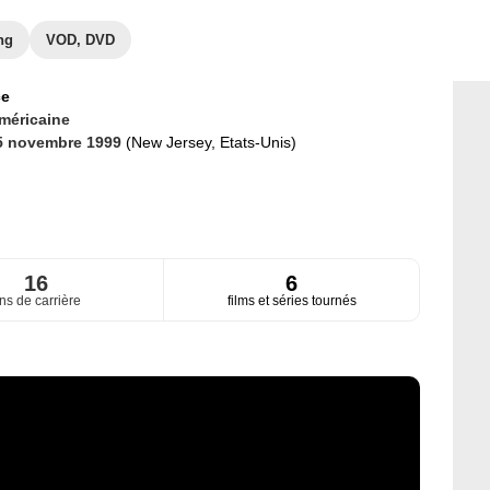
ng
VOD, DVD
ce
méricaine
5 novembre 1999
(New Jersey, Etats-Unis)
16
6
ns de carrière
films et séries tournés