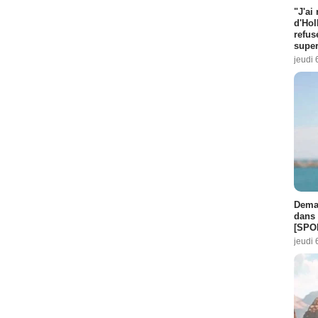
"J'ai
d'Hol
refus
super
jeudi 
Demai
dans 
[SPO
jeudi 