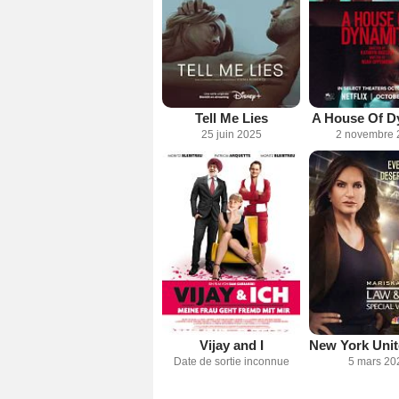
Tell Me Lies
A House Of D
25 juin 2025
2 novembre 
Vijay and I
Date de sortie inconnue
5 mars 20