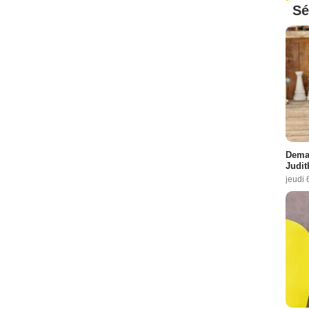
Sé
Demai
Judit
jeudi 