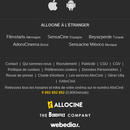
ALLOCINÉ À L'ÉTRANGER
Filmstarts
SensaCine
Beyazperde
Allemagne
Espagne
Turquie
AdoroCinema
Sensacine México
Brésil
Mexique
Contact
|
Qui sommes-nous
|
Recrutement
|
Publicité
|
CGU
|
CGV
|
Politique de cookies
|
Préférences cookies
|
Données Personnelles
|
Revue de presse
|
Charte d'écriture
|
Les services AlloCiné
|
Gérer Utiq
|
©AlloCiné
Retrouvez tous les horaires et infos de votre cinéma sur le numéro AlloCiné :
0 892 892 892
(0,90€/minute)