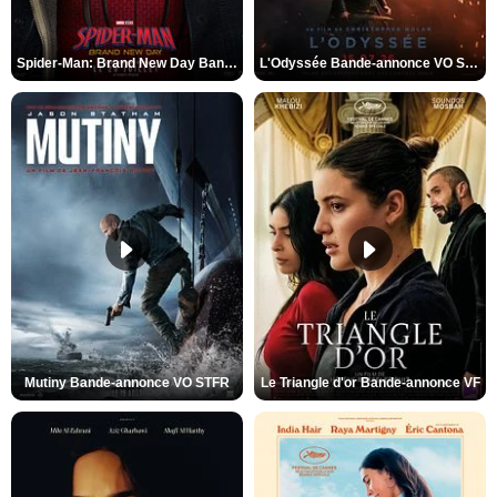
Spider-Man: Brand New Day Bande-annonce VO STFR
L'Odyssée Bande-annonce VO STFR
Mutiny Bande-annonce VO STFR
Le Triangle d'or Bande-annonce VF