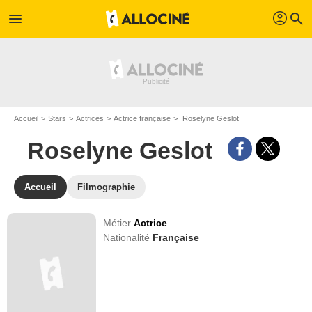
profil
menu
search
Accueil
Stars
Actrices
Actrice française
Roselyne Geslot
Roselyne Geslot
Accueil
Filmographie
Métier
Actrice
Nationalité
Française