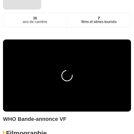
36
7
ans de carrière
films et séries tournés
WHO Bande-annonce VF
Filmographie