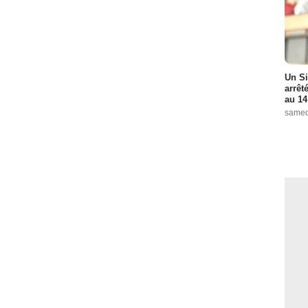
Un Si
arrêt
au 14
samed