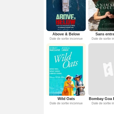
Above & Below
Sans entr
Date de sortie inconnue
Date de sortie 
Wild Oats
Bombay Goa 
Date de sortie inconnue
Date de sortie 