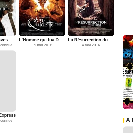
aves
L'Homme qui tua Don Quichotte
La Résurrection du Christ
inconnue
19 mai 2018
4 mai 2016
Express
A 
inconnue