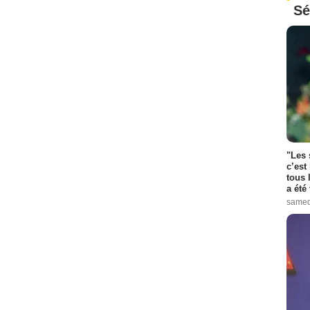
Sé
"Les 
c’est
tous 
a été 
samed