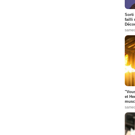
Sorti
failli
Décou
samed
"Vous
et He
muscl
samed