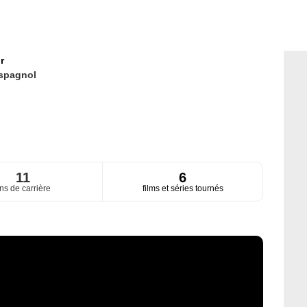
r
spagnol
11
6
ns de carrière
films et séries tournés