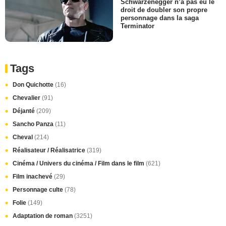
Schwarzenegger n’a pas eu le
droit de doubler son propre
personnage dans la saga
Terminator
Tags
Don Quichotte
(16)
Chevalier
(91)
Déjanté
(209)
Sancho Panza
(11)
Cheval
(214)
Réalisateur / Réalisatrice
(319)
Cinéma / Univers du cinéma / Film dans le film
(621)
Film inachevé
(29)
Personnage culte
(78)
Folie
(149)
Adaptation de roman
(3251)