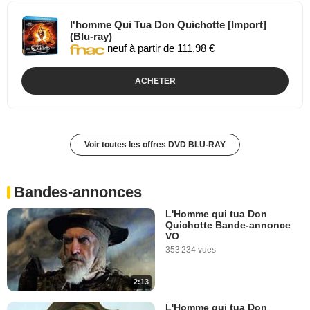
l'homme Qui Tua Don Quichotte [Import]
(Blu-ray)
neuf à partir de 111,98 €
ACHETER
Voir toutes les offres DVD BLU-RAY
Bandes-annonces
L'Homme qui tua Don
Quichotte Bande-annonce
VO
353 234 vues
2:13
L'Homme qui tua Don