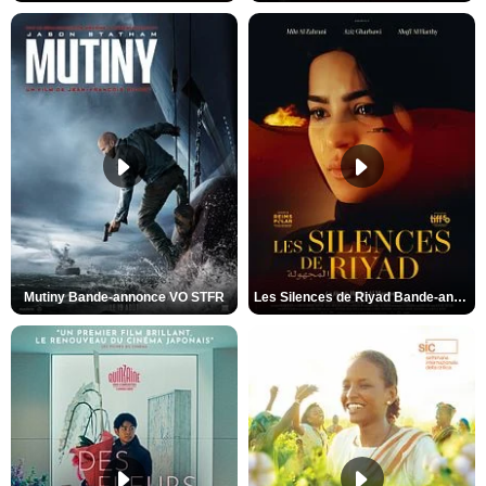
Mutiny Bande-annonce VO STFR
Les Silences de Riyad Bande-annonce VO STFR