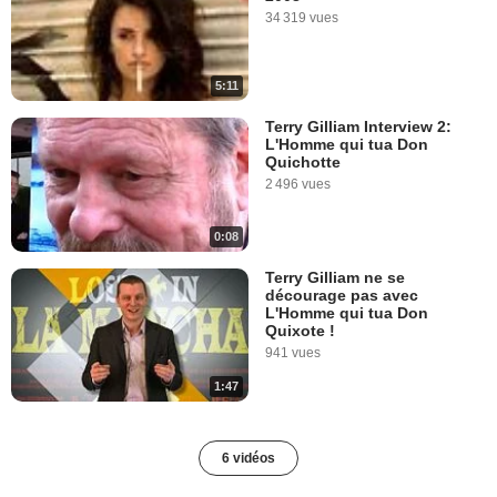
34 319 vues
5:11
Terry Gilliam Interview 2:
L'Homme qui tua Don
Quichotte
2 496 vues
0:08
Terry Gilliam ne se
décourage pas avec
L'Homme qui tua Don
Quixote !
941 vues
1:47
6 vidéos