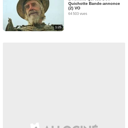
Quichotte Bande-annonce
(2) VO
64 503 vues
1:25