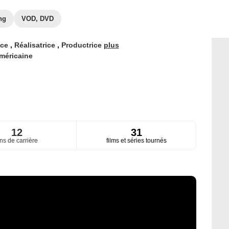
ng
VOD, DVD
ice
,
Réalisatrice
,
Productrice
plus
méricaine
12
31
ns de carrière
films et séries tournés