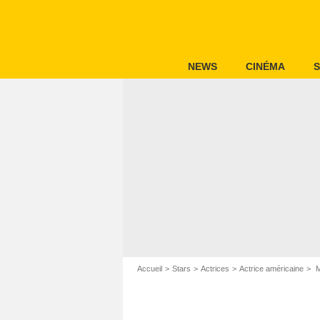
NEWS
CINÉMA
S
Accueil
Stars
Actrices
Actrice américaine
M