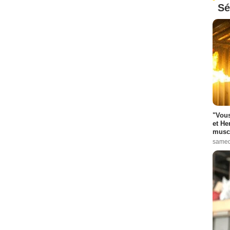
Sé
"Vous
et He
muscl
samed