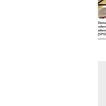
Demai
refer
atten
[SPO
samed