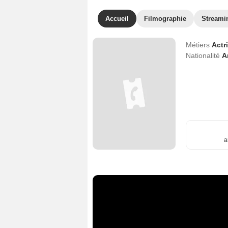
Accueil
Filmographie
Streami
Métiers
Actr
Nationalité
A
a