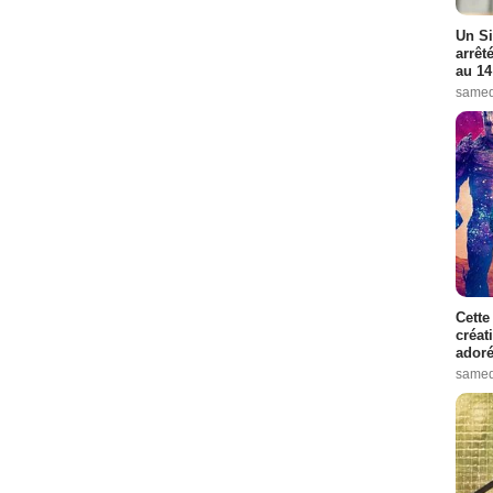
Un Si
arrêt
au 14
samed
Cette
créat
adoré
samed