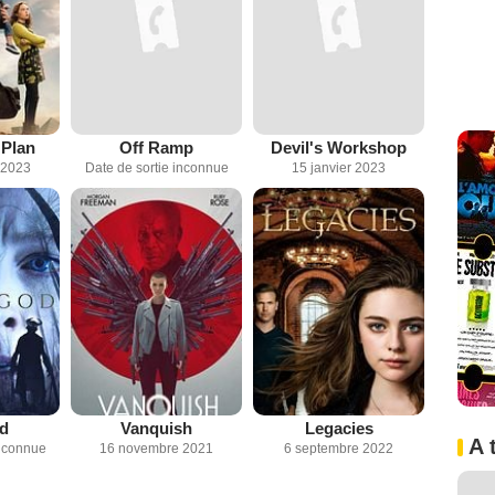
 Plan
Off Ramp
Devil's Workshop
 2023
Date de sortie inconnue
15 janvier 2023
d
Vanquish
Legacies
A 
inconnue
16 novembre 2021
6 septembre 2022