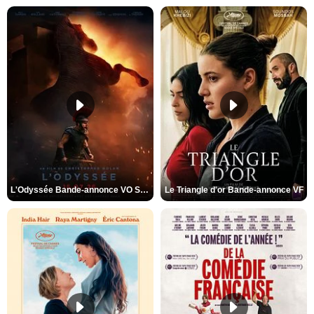
L'Odyssée Bande-annonce VO STFR
Le Triangle d'or Bande-annonce VF