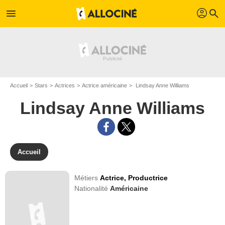
profil
menu
search
Accueil
Stars
Actrices
Actrice américaine
Lindsay Anne Williams
Lindsay Anne Williams
Accueil
Métiers
Actrice,
Productrice
Nationalité
Américaine