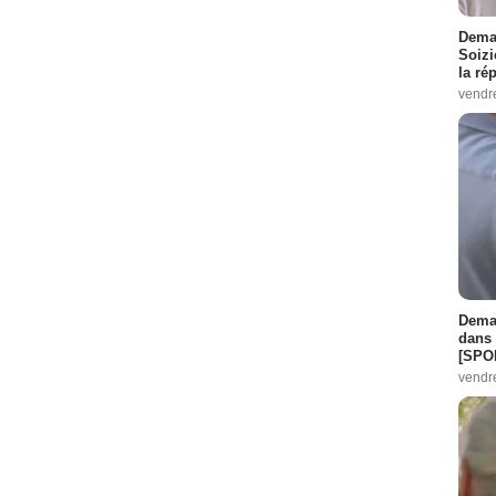
Demai
Soizi
la ré
vendr
Demai
dans 
[SPO
vendr