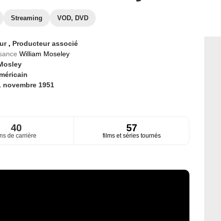
Streaming
VOD, DVD
eur
,
Producteur associé
ssance
William Moseley
 Mosley
méricain
1 novembre 1951
40
57
ns de carrière
films et séries tournés