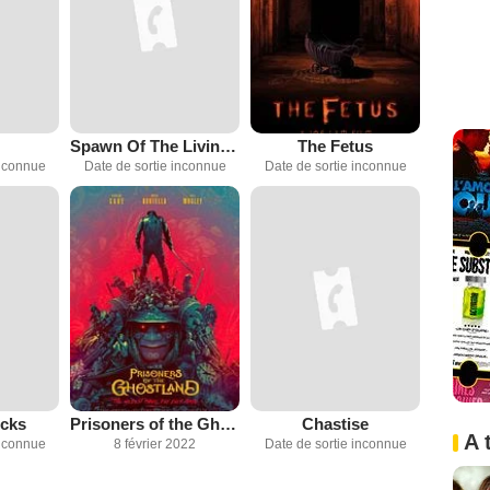
Spawn Of The Living Dead
The Fetus
inconnue
Date de sortie inconnue
Date de sortie inconnue
cks
Prisoners of the Ghostland
Chastise
A 
inconnue
8 février 2022
Date de sortie inconnue