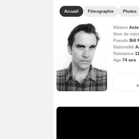
Accueil
Filmographie
Photos
Métiers
Act
Nom de nai
Pseudo
Bill
Nationalité
A
Naissance
1
Age
74
ans
a