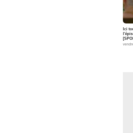
Ici t
l'épi
[SPO
vendr