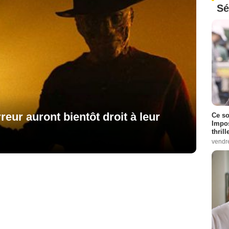
Sé
reur auront bientôt droit à leur
Ce so
Impos
thrill
vendr