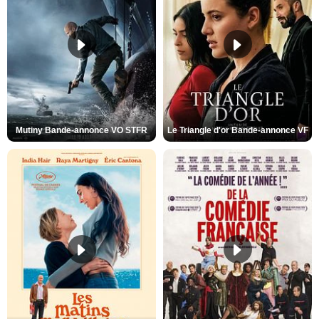
Mutiny Bande-annonce VO STFR
Le Triangle d'or Bande-annonce VF