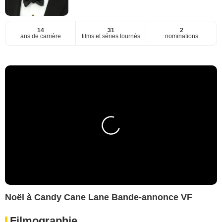
14
31
2
ans de carrière
films et séries tournés
nominations
Noël à Candy Cane Lane Bande-annonce VF
Filmographie