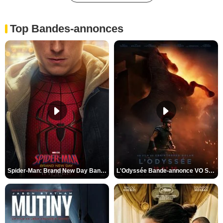
Top Bandes-annonces
Spider-Man: Brand New Day Bande-annonce VO STFR
L'Odyssée Bande-annonce VO STFR