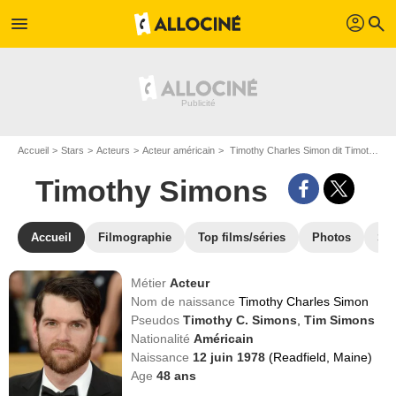
profil
menu
search
Accueil
Stars
Acteurs
Acteur américain
Timothy Charles Simon dit Timothy Simons
Timothy Simons
Accueil
Filmographie
Top films/séries
Photos
St
Métier
Acteur
Nom de naissance
Timothy Charles Simon
Pseudos
Timothy C. Simons
,
Tim Simons
Nationalité
Américain
Naissance
12 juin 1978
(Readfield, Maine)
Age
48
ans