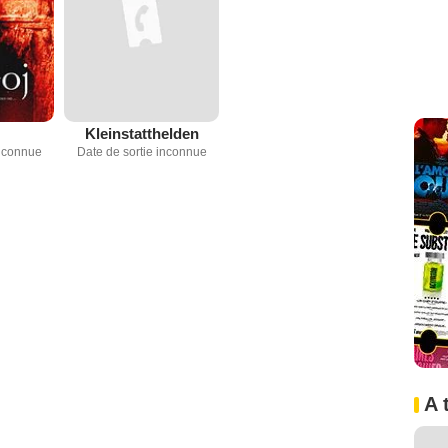
Kleinstatthelden
inconnue
Date de sortie inconnue
A 