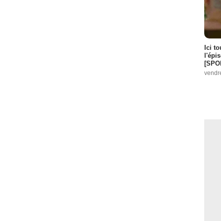
Ici t
l'épi
[SPO
vendr