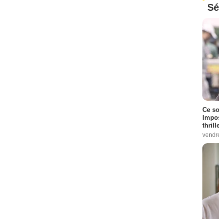
Sé
Ce so
Impos
thrill
vendr