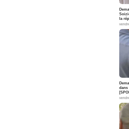
Demai
Soizi
la ré
vendr
Demai
dans 
[SPO
vendr