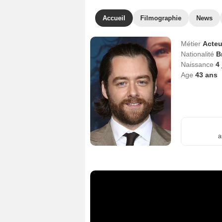
Accueil
Filmographie
News
Métier
Acteu
Nationalité
B
Naissance
4
Age
43
ans
a