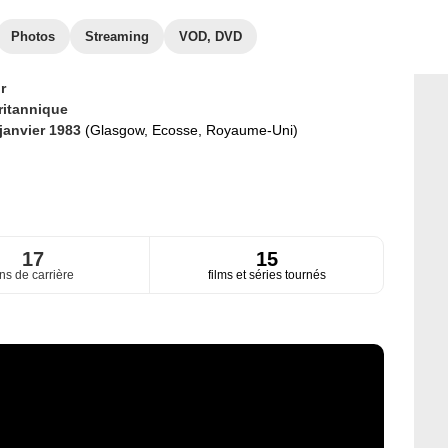
Photos
Streaming
VOD, DVD
r
ritannique
 janvier 1983
(Glasgow, Ecosse, Royaume-Uni)
17
15
ns de carrière
films et séries tournés