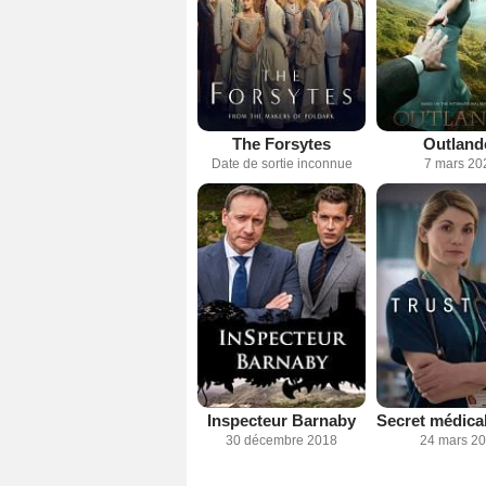
The Forsytes
Outland
Date de sortie inconnue
7 mars 20
Inspecteur Barnaby
30 décembre 2018
24 mars 2