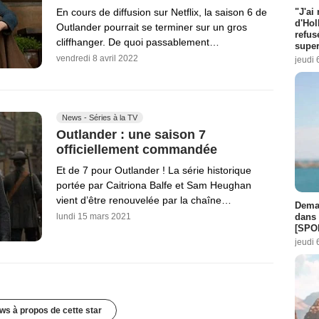
"J'ai
En cours de diffusion sur Netflix, la saison 6 de
d'Hol
Outlander pourrait se terminer sur un gros
refus
cliffhanger. De quoi passablement…
super
vendredi 8 avril 2022
jeudi 
News - Séries à la TV
Outlander : une saison 7
officiellement commandée
Et de 7 pour Outlander ! La série historique
portée par Caitriona Balfe et Sam Heughan
vient d’être renouvelée par la chaîne…
Demai
dans 
lundi 15 mars 2021
[SPO
jeudi 
ws à propos de cette star