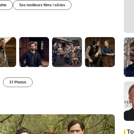
phie
Ses meilleurs films / séries
37 Photos
To