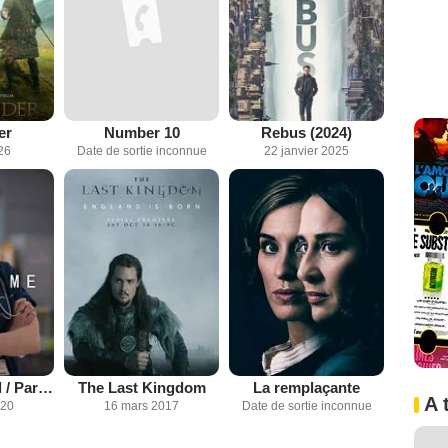
er
Number 10
Rebus (2024)
26
Date de sortie inconnue
22 janvier 2025
Secret médical / Paranoïa
The Last Kingdom
La remplaçante
A 
020
16 mars 2017
Date de sortie inconnue