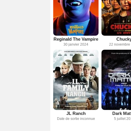
Reginald The Vampire
Chuck
30 janvier 2024
22 novembre
JL Ranch
Dark Mat
Date de sortie inconnue
5 juillet 2