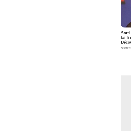
Sorti
failli
Décou
samed