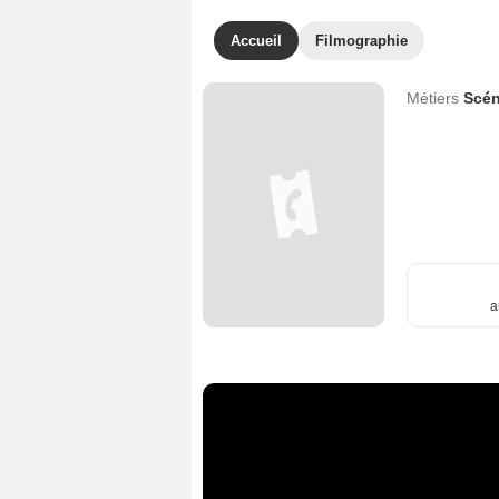
Accueil
Filmographie
Métiers
Scén
a