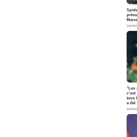
Spide
prévu
Marve
samed
"Les 
c’est
tous 
a été 
samed