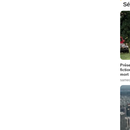
Sé
Prése
ficti
mort 
samed