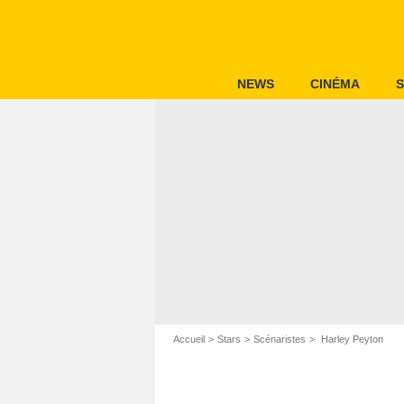
NEWS
CINÉMA
S
Accueil
Stars
Scénaristes
Harley Peyton