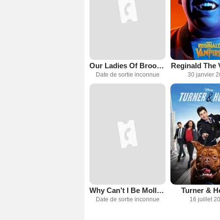
Our Ladies Of Brooklyn
Reginald The 
Date de sortie inconnue
30 janvier 
Why Can’t I Be Molly Ringwald?
Turner & 
Date de sortie inconnue
16 juillet 2