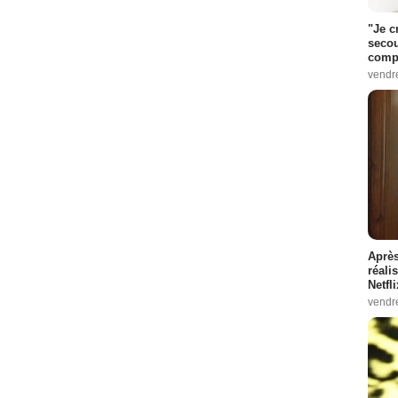
"Je c
secou
compo
vendr
Après
réali
Netfl
vendr