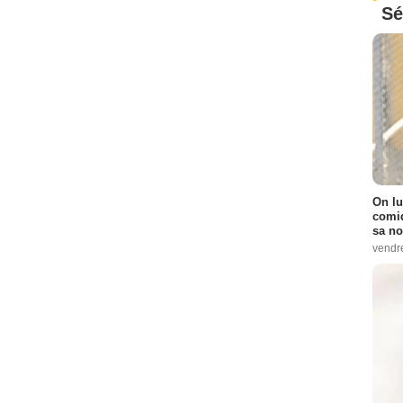
Sé
On lu
comiq
sa no
vendr