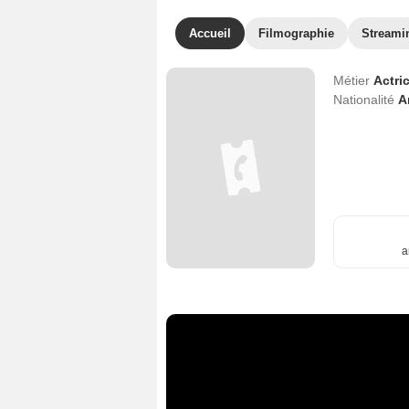
Accueil
Filmographie
Streami
Métier
Actri
Nationalité
A
a