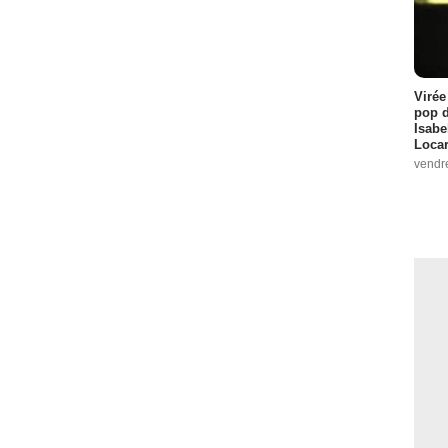
Virée
pop d
Isabe
Loca
vendr