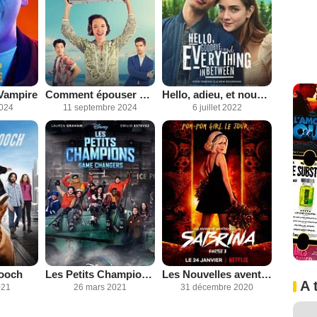
Vampire
Comment épouser un homme riche ?
Hello, adieu, et nous au milieu
2024
11 septembre 2024
6 juillet 2022
Hooch
Les Petits Champions : Game Changers
Les Nouvelles aventures de Sabrina
A 
021
26 mars 2021
31 décembre 2020