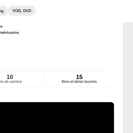
ng
VOD, DVD
ce
méricaine
10
15
ns de carrière
films et séries tournés