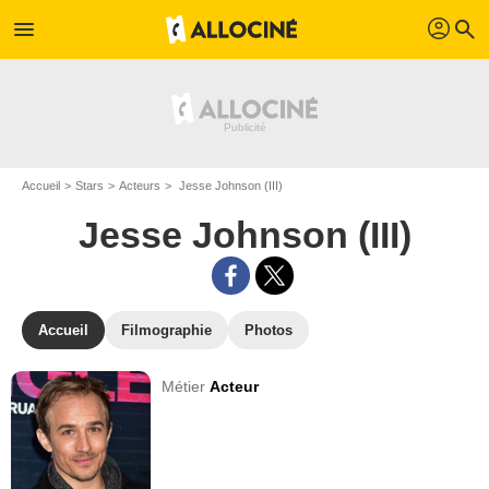
profil
menu
search
Accueil
Stars
Acteurs
Jesse Johnson (III)
Jesse Johnson (III)
Accueil
Filmographie
Photos
Métier
Acteur