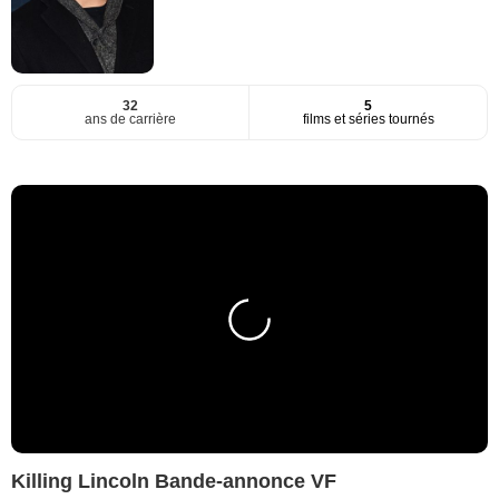
32
5
ans de carrière
films et séries tournés
Killing Lincoln Bande-annonce VF