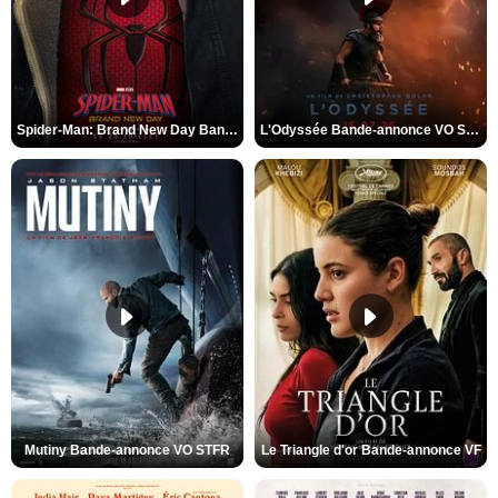
Spider-Man: Brand New Day Bande-annonce VO STFR
L'Odyssée Bande-annonce VO STFR
Mutiny Bande-annonce VO STFR
Le Triangle d'or Bande-annonce VF