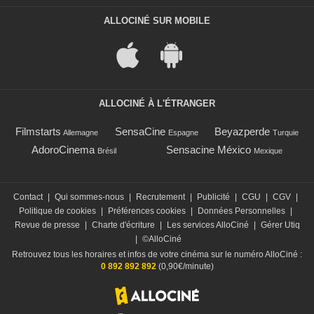
ALLOCINÉ SUR MOBILE
ALLOCINÉ À L'ÉTRANGER
Filmstarts
SensaCine
Beyazperde
Allemagne
Espagne
Turquie
AdoroCinema
Sensacine México
Brésil
Mexique
Contact
|
Qui sommes-nous
|
Recrutement
|
Publicité
|
CGU
|
CGV
|
Politique de cookies
|
Préférences cookies
|
Données Personnelles
|
Revue de presse
|
Charte d'écriture
|
Les services AlloCiné
|
Gérer Utiq
|
©AlloCiné
Retrouvez tous les horaires et infos de votre cinéma sur le numéro AlloCiné :
0 892 892 892
(0,90€/minute)