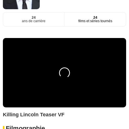
24
24
ans de carrière
films et séries tournés
Killing Lincoln Teaser VF
Filmographie