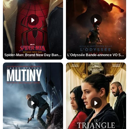
Spider-Man: Brand New Day Bande-annonce VO STFR
L'Odyssée Bande-annonce VO STFR