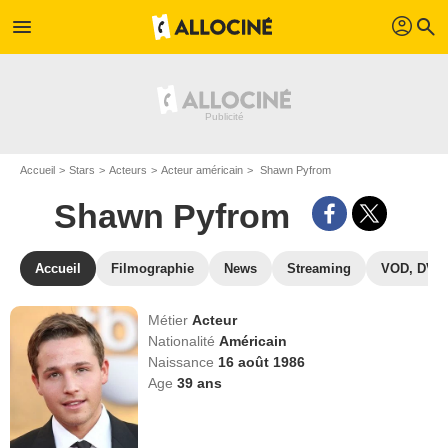
profil
menu
search
Accueil
Stars
Acteurs
Acteur américain
Shawn Pyfrom
Shawn Pyfrom
Accueil
Filmographie
News
Streaming
VOD, DVD
Métier
Acteur
Nationalité
Américain
Naissance
16 août 1986
Age
39
ans