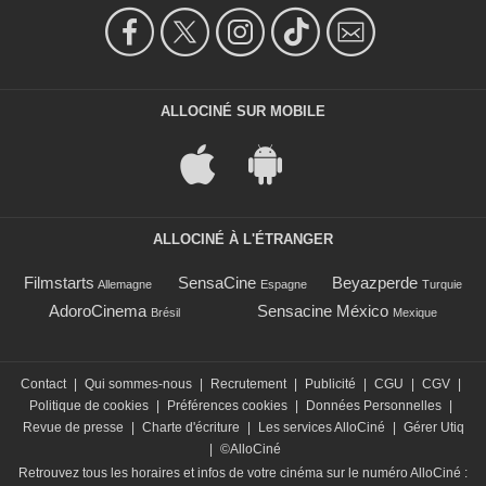
ALLOCINÉ SUR MOBILE
ALLOCINÉ À L'ÉTRANGER
Filmstarts
SensaCine
Beyazperde
Allemagne
Espagne
Turquie
AdoroCinema
Sensacine México
Brésil
Mexique
Contact
|
Qui sommes-nous
|
Recrutement
|
Publicité
|
CGU
|
CGV
|
Politique de cookies
|
Préférences cookies
|
Données Personnelles
|
Revue de presse
|
Charte d'écriture
|
Les services AlloCiné
|
Gérer Utiq
|
©AlloCiné
Retrouvez tous les horaires et infos de votre cinéma sur le numéro AlloCiné :