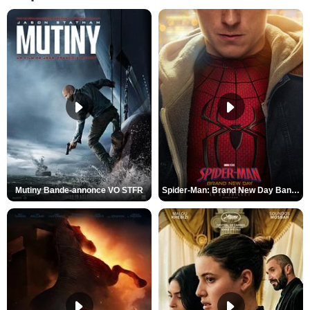
Mutiny Bande-annonce VO STFR
Spider-Man: Brand New Day Bande-annonce VO STFR