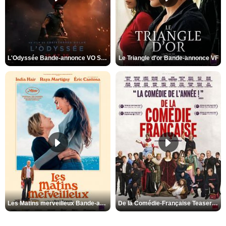
L'Odyssée Bande-annonce VO STFR
Le Triangle d'or Bande-annonce VF
Les Matins merveilleux Bande-annonce VF
De la Comédie-Française Teaser VF