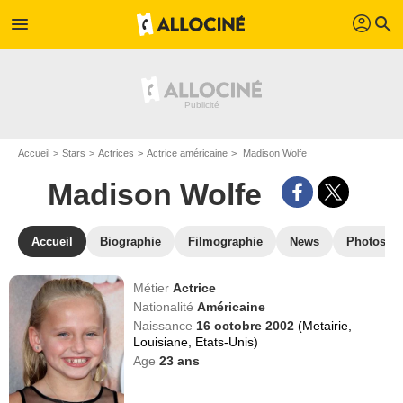
profil
menu
search
Accueil
Stars
Actrices
Actrice américaine
Madison Wolfe
Madison Wolfe
Accueil
Biographie
Filmographie
News
Photos
Métier
Actrice
Nationalité
Américaine
Naissance
16 octobre 2002
(Metairie,
Louisiane, Etats-Unis)
Age
23
ans