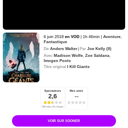
6 juin 2018
en VOD
|
1h 46min
|
Aventure
,
Fantastique
De
Anders Walter
Par
Joe Kelly (II)
|
Avec
Madison Wolfe
,
Zoe Saldana
,
Imogen Poots
Titre original
I Kill Giants
Spectateurs
Mes amis
2,6
--
584 notes, 62 critiques
VOIR SUR SOONER