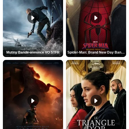
Mutiny Bande-annonce VO STFR
Spider-Man: Brand New Day Bande-annonce VO STFR