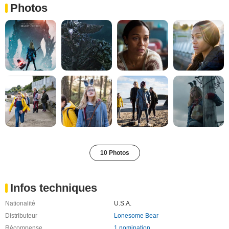
Photos
10 Photos
Infos techniques
Nationalité
U.S.A.
Distributeur
Lonesome Bear
Récompense
1 nomination