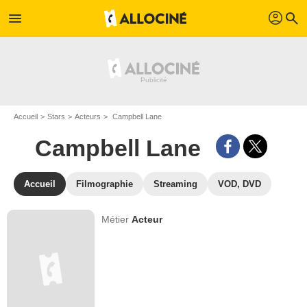
profil
menu
search
Accueil
Stars
Acteurs
Campbell Lane
Campbell Lane
Accueil
Filmographie
Streaming
VOD, DVD
Métier
Acteur