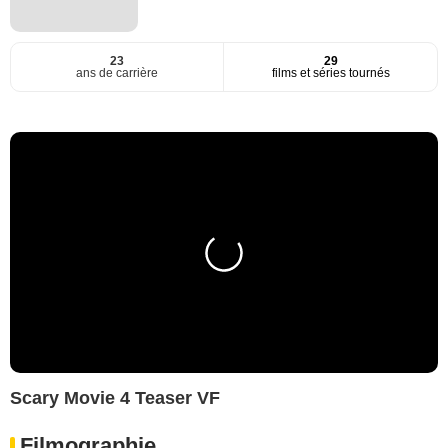
23
29
ans de carrière
films et séries tournés
Scary Movie 4 Teaser VF
Filmographie