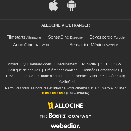
ALLOCINÉ À L'ÉTRANGER
Filmstarts
SensaCine
Beyazperde
Allemagne
Espagne
Turquie
AdoroCinema
Sensacine México
Brésil
Mexique
Contact
|
Qui sommes-nous
|
Recrutement
|
Publicité
|
CGU
|
CGV
|
Politique de cookies
|
Préférences cookies
|
Données Personnelles
|
Revue de presse
|
Charte d'écriture
|
Les services AlloCiné
|
Gérer Utiq
|
©AlloCiné
Retrouvez tous les horaires et infos de votre cinéma sur le numéro AlloCiné :
0 892 892 892
(0,90€/minute)