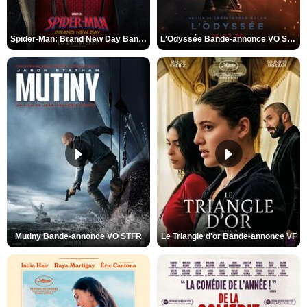
Spider-Man: Brand New Day Bande-annonce VO STFR
L'Odyssée Bande-annonce VO STFR
Mutiny Bande-annonce VO STFR
Le Triangle d'or Bande-annonce VF